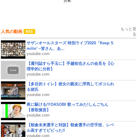
共有:
もっと見
人気の動画
る
サザンオールスターズ 特別ライブ2020「Keep S
milin’ ~皆さん、あ...
youtube.com
【週刊誌すら手玉に】手越祐也さんの会見を【心
理学的に分析】
youtube.com
【多目的トイレ】彼女の親友に浮気してボコられ
る彼氏
youtube.com
夜に駆ける/YOASOBI 歌ってみた!しんごちん
【香取慎吾】
youtube.com
【朝倉未来選手と対談】朝倉選手の空手技、レベ
ル高すぎてビビった!!
youtube.com