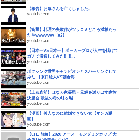
【報告】お母さんを亡くしました。
youtube.com
【衝撃】料理の失敗作がツッコミどころ満載だっ
た件wwwwww【#2】
youtube.com
【日本一VS日本一】ポーカープロが人生を賭けて
ガチで勝負してみた!!!!!!...
youtube.com
ボクシング世界チャンピオンとスパーリングして
みた 【京口紘人VS朝倉海...
youtube.com
【上京直前】はなわ家長男・元輝を送り出す家族
決起会!最後の母の味を噛...
youtube.com
【漫画】美人なのに結婚できない女【マンガ動
画】
youtube.com
【CH1 前編】2020 アース・モンダミンカップ 大
会第1日(予選ラウンド)...