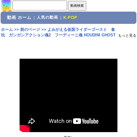
動画 ホーム
人気の動画
|
|
K-POP
ホーム
>>
前のページ
>>
よみがえる仮面ライダーゴースト 食
玩 ガンガンアクション魂2 フーディーニ魂 HOUDINI GHOST
もっと見る