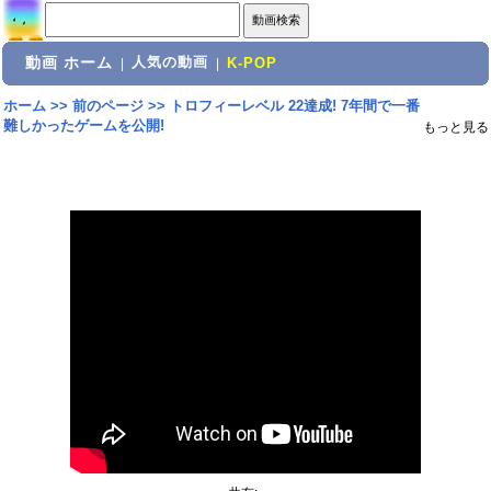
動画 ホーム
人気の動画
|
|
K-POP
ホーム
>>
前のページ
>>
トロフィーレベル 22達成! 7年間で一番
難しかったゲームを公開!
もっと見る