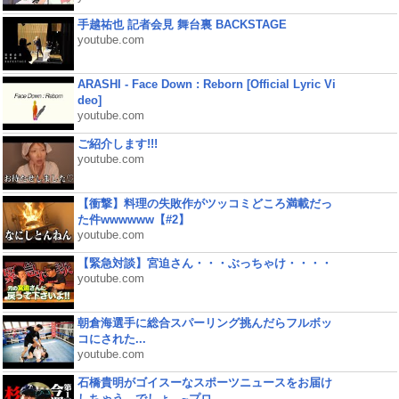
手越祐也 記者会見 舞台裏 BACKSTAGE
youtube.com
ARASHI - Face Down : Reborn [Official Lyric Vi
deo]
youtube.com
ご紹介します!!!
youtube.com
【衝撃】料理の失敗作がツッコミどころ満載だっ
た件wwwwww【#2】
youtube.com
【緊急対談】宮迫さん・・・ぶっちゃけ・・・・
youtube.com
朝倉海選手に総合スパーリング挑んだらフルボッ
コにされた...
youtube.com
石橋貴明がゴイスーなスポーツニュースをお届け
しちゃう、でしょ。~プロ...