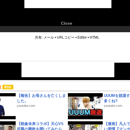
Close
6
共有:
メール
•
URLコピー
•
Editor
•
HTML
画
【報告】お母さんを亡くしま
UUUMを脱退する
した。
多くね?
youtube.com
youtube.com
【朝倉未来コラボ】天心VS
【漫画】凡人
武尊の勝敗を聞いてみたら、
い習慣【マン