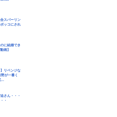
総合スパーリン
ルボッコにされ
なのに結婚でき
ガ動画】
じ】リベンジな
こ有野が一番く
..
宮迫さん・・・
・・・