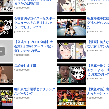
まさかの回答が!!!
youtube.com
youtube.com
石橋貴明がゴイスーなスポー
朝倉海選手に
ツニュースをお届けしちゃ
グ挑んだらフ
う、でしょ。~プロ...
た...
youtube.com
youtube.com
【公式ライブCH1 全編】大
【漫画】美人
会第2日 2020 アース・モン
ない女【マン
ダミンカップ(予...
youtube.com
youtube.com
ご紹介します!!!
【鬼滅一番く
youtube.com
るか!? よゐ
じ 鬼滅の刃 ~弐.
youtube.com
亀田京之介選手とボクシング
【緊急対談】
スパーリング
ぶっちゃけ・
youtube.com
youtube.com