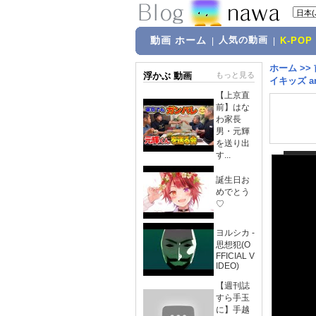
動画 ホーム
人気の動画
|
|
K-POP
ホーム
>>
浮かぶ 動画
もっと見る
イキッズ ani
【上京直
前】はな
わ家長
男・元輝
を送り出
す...
誕生日お
めでとう
♡
ヨルシカ -
思想犯(O
FFICIAL V
IDEO)
【週刊誌
すら手玉
に】手越