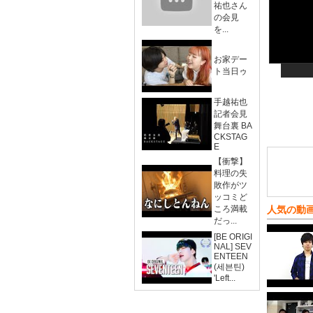
祐也さん
の会見
を...
お家デー
ト当日ゥ
手越祐也
記者会見
舞台裏 BA
CKSTAG
E
【衝撃】
料理の失
敗作がツ
ッコミど
ころ満載
人気の動
だっ...
[BE ORIGI
NAL] SEV
ENTEEN
(세븐틴)
'Left...