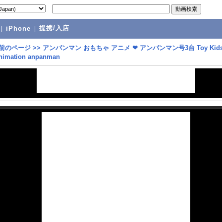
提携/入店
|
iPhone
|
前のページ
>>
アンパンマン おもちゃ アニメ ❤ アンパンマン号3台 Toy Kids
mation anpanman