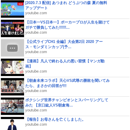
[2020.7.3 配信] あつまれ どうぶつの森 夏の無料
アップデート
youtube.com
【日本一VS日本一】ポーカープロが人生を賭けて
ガチで勝負してみた!!!!!!...
youtube.com
【公式ライブCH1 全編】大会第2日 2020 アー
ス・モンダミンカップ(予...
youtube.com
【漫画】凡人で終わる人の悪い習慣【マンガ動
画】
youtube.com
【朝倉未来コラボ】天心VS武尊の勝敗を聞いてみ
たら、まさかの回答が!!!
youtube.com
ボクシング世界チャンピオンとスパーリングして
みた 【京口紘人VS朝倉海...
youtube.com
【報告】お母さんを亡くしました。
youtube.com