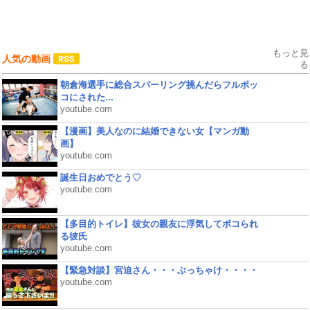
もっと見
人気の動画
る
朝倉海選手に総合スパーリング挑んだらフルボッ
コにされた...
youtube.com
【漫画】美人なのに結婚できない女【マンガ動
画】
youtube.com
誕生日おめでとう♡
youtube.com
【多目的トイレ】彼女の親友に浮気してボコられ
る彼氏
youtube.com
【緊急対談】宮迫さん・・・ぶっちゃけ・・・・
youtube.com