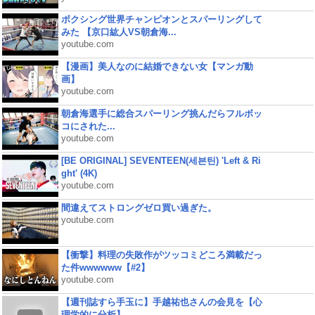
ボクシング世界チャンピオンとスパーリングして
みた 【京口紘人VS朝倉海...
youtube.com
【漫画】美人なのに結婚できない女【マンガ動
画】
youtube.com
朝倉海選手に総合スパーリング挑んだらフルボッ
コにされた...
youtube.com
[BE ORIGINAL] SEVENTEEN(세븐틴) 'Left & Ri
ght' (4K)
youtube.com
間違えてストロングゼロ買い過ぎた。
youtube.com
【衝撃】料理の失敗作がツッコミどころ満載だっ
た件wwwwww【#2】
youtube.com
【週刊誌すら手玉に】手越祐也さんの会見を【心
理学的に分析】