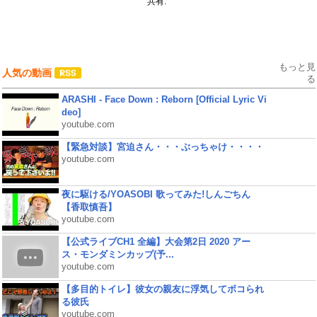
共有:
もっと見
人気の動画
る
ARASHI - Face Down : Reborn [Official Lyric Vi
deo]
youtube.com
【緊急対談】宮迫さん・・・ぶっちゃけ・・・・
youtube.com
夜に駆ける/YOASOBI 歌ってみた!しんごちん
【香取慎吾】
youtube.com
【公式ライブCH1 全編】大会第2日 2020 アー
ス・モンダミンカップ(予...
youtube.com
【多目的トイレ】彼女の親友に浮気してボコられ
る彼氏
youtube.com