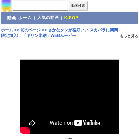
動画 ホーム
人気の動画
|
|
K-POP
ホーム
>>
前のページ
>>
さかなクンが格好いい!スカパラに期間
限定加入! 「キリン氷結」WEBムービー
もっと見る