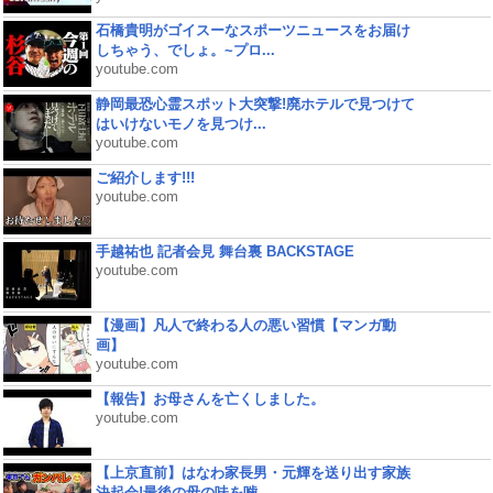
石橋貴明がゴイスーなスポーツニュースをお届け
しちゃう、でしょ。~プロ...
youtube.com
静岡最恐心霊スポット大突撃!廃ホテルで見つけて
はいけないモノを見つけ...
youtube.com
ご紹介します!!!
youtube.com
手越祐也 記者会見 舞台裏 BACKSTAGE
youtube.com
【漫画】凡人で終わる人の悪い習慣【マンガ動
画】
youtube.com
【報告】お母さんを亡くしました。
youtube.com
【上京直前】はなわ家長男・元輝を送り出す家族
決起会!最後の母の味を噛...