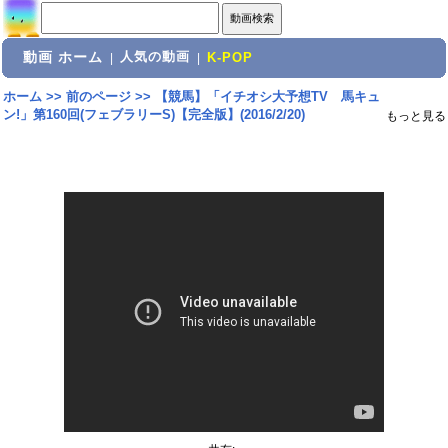
動画 ホーム
人気の動画
|
|
K-POP
ホーム
>>
前のページ
>>
【競馬】「イチオシ大予想TV 馬キュ
ン!」第160回(フェブラリーS)【完全版】(2016/2/20)
もっと見る