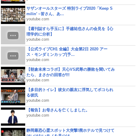
サザンオールスターズ 特別ライブ2020「Keep S
milin’ ~皆さん、あ...
youtube.com
【週刊誌すら手玉に】手越祐也さんの会見を【心
理学的に分析】
youtube.com
【公式ライブCH1 全編】大会第2日 2020 アー
ス・モンダミンカップ(予...
youtube.com
【朝倉未来コラボ】天心VS武尊の勝敗を聞いてみ
たら、まさかの回答が!!!
youtube.com
【多目的トイレ】彼女の親友に浮気してボコられ
る彼氏
youtube.com
【報告】お母さんを亡くしました。
youtube.com
静岡最恐心霊スポット大突撃!廃ホテルで見つけて
はいけないモノを見つけ...