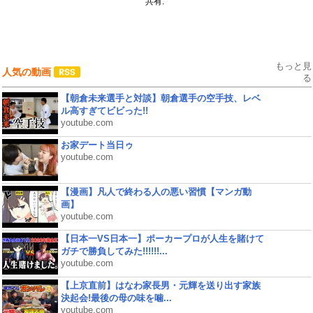
共有:
もっと見
人気の動画
る
【朝倉未来選手と対談】朝倉選手の空手技、レベ
ル高すぎてビビった!!
youtube.com
お家デート当日ゥ
youtube.com
【漫画】凡人で終わる人の悪い習慣【マンガ動
画】
youtube.com
【日本一VS日本一】ポーカープロが人生を賭けて
ガチで勝負してみた!!!!!!...
youtube.com
【上京直前】はなわ家長男・元輝を送り出す家族
決起会!最後の母の味を噛...
youtube.com