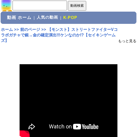
動画 ホーム
人気の動画
|
|
K-POP
ホーム
>>
前のページ
>>
【モンスト】ストリートファイターVコ
ラボガチャで銀→金の確定演出!!!ケンなのか!?【セイキンゲーム
ズ】
もっと見る