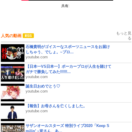
共有:
もっと見
人気の動画
る
石橋貴明がゴイスーなスポーツニュースをお届け
しちゃう、でしょ。~プロ...
youtube.com
【日本一VS日本一】ポーカープロが人生を賭けて
ガチで勝負してみた!!!!!!...
youtube.com
誕生日おめでとう♡
youtube.com
【報告】お母さんを亡くしました。
youtube.com
サザンオールスターズ 特別ライブ2020「Keep S
milin’ ~皆さん、あ...