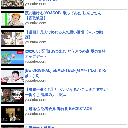
youtube.com
夜に駆ける/YOASOBI 歌ってみた!しんごちん
【香取慎吾】
youtube.com
【漫画】凡人で終わる人の悪い習慣【マンガ動
画】
youtube.com
[2020.7.3 配信] あつまれ どうぶつの森 夏の無料
アップデート
youtube.com
[BE ORIGINAL] SEVENTEEN(세븐틴) 'Left & Ri
ght' (4K)
youtube.com
【鬼滅一番くじ】リベンジなるか!? よゐこ有野が
一番くじ 鬼滅の刃 ~弐...
youtube.com
手越祐也 記者会見 舞台裏 BACKSTAGE
youtube.com
お家デート当日ゥ