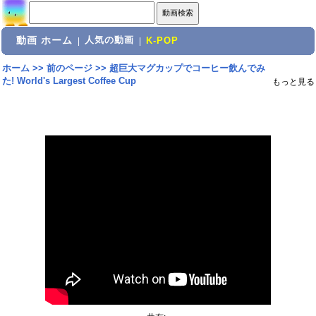
動画 ホーム
人気の動画
|
|
K-POP
ホーム
>>
前のページ
>>
超巨大マグカップでコーヒー飲んでみ
た! World's Largest Coffee Cup
もっと見る