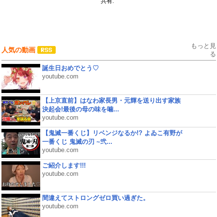
共有:
もっと見
人気の動画
る
誕生日おめでとう♡
youtube.com
【上京直前】はなわ家長男・元輝を送り出す家族
決起会!最後の母の味を噛...
youtube.com
【鬼滅一番くじ】リベンジなるか!? よゐこ有野が
一番くじ 鬼滅の刃 ~弐...
youtube.com
ご紹介します!!!
youtube.com
間違えてストロングゼロ買い過ぎた。
youtube.com