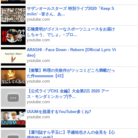
サザンオールスターズ 特別ライブ2020「Keep S
milin’ ~皆さん、あ...
youtube.com
石橋貴明がゴイスーなスポーツニュースをお届け
しちゃう、でしょ。~プロ...
youtube.com
ARASHI - Face Down : Reborn [Official Lyric Vi
deo]
youtube.com
【衝撃】料理の失敗作がツッコミどころ満載だっ
た件wwwwww【#2】
youtube.com
【公式ライブCH1 全編】大会第2日 2020 アー
ス・モンダミンカップ(予...
youtube.com
UUUMを脱退するYouTuber多くね?
youtube.com
【週刊誌すら手玉に】手越祐也さんの会見を【心
理学的に分析】