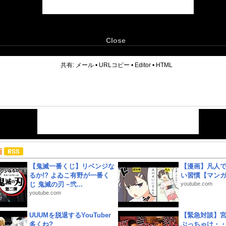
Close
6
共有:
メール
•
URLコピー
•
Editor
•
HTML
画
【鬼滅一番くじ】リベンジな
【漫画】凡人
るか!? よゐこ有野が一番く
い習慣【マン
じ 鬼滅の刃 ~弐...
youtube.com
youtube.com
UUUMを脱退するYouTuber
【緊急対談】
多くね?
ぶっちゃけ・