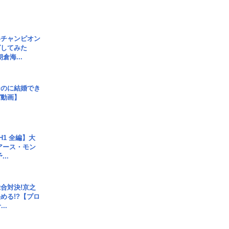
界チャンピオン
グしてみた
倉海...
なのに結婚でき
ガ動画】
H1 全編】大
 アース・モン
..
合対決!京之
める!?【プロ
..