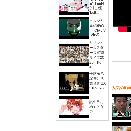
ENTEEN
(세븐틴)
'Left...
ヨルシカ -
思想犯(O
FFICIAL V
IDEO)
サザンオ
ールスタ
ーズ 特別
ライブ20
20「Ke
e...
手越祐也
記者会見
舞台裏 BA
人気の動
CKSTAG
E
誕生日お
めでとう
♡