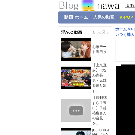
動画 ホーム
人気の動画
|
|
K-POP
ホーム
>>
浮かぶ 動画
もっと見る
カつく棒人間ゲ
お家デー
ト当日ゥ
【上京直
前】はな
わ家長
男・元輝
を送り出
す...
【週刊誌
すら手玉
に】手越
祐也さん
の会見
を...
[BE ORIGI
NAL] SEV