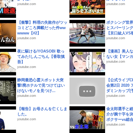
youtube.com
youtube.com
【衝撃】料理の失敗作がツッ
ボクシング世
コミどころ満載だった件ww
とスパーリン
wwww【#2】
【京口紘人VS朝
youtube.com
youtube.com
夜に駆ける/YOASOBI 歌っ
【漫画】美人
てみた!しんごちん【香取慎
ない女【マン
吾】
youtube.com
youtube.com
静岡最恐心霊スポット大突
【公式ライブC
撃!廃ホテルで見つけてはい
会第2日 2020
けないモノを見つけ...
ダミンカップ(予.
youtube.com
youtube.com
【報告】お母さんを亡くしま
金太郎選手と総
した。
介が腕十字を決
youtube.com
ボクサーvs総合.
youtube.com