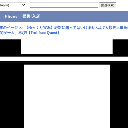
提携/入店
|
iPhone
|
前のページ
>>
【ゆっくり実況】絶対に怒ってはいけませんよ?人類史上最高
ーム、再び!【Trollface Quest】