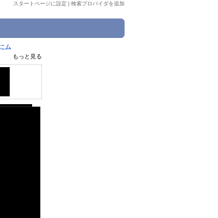
スタートページに設定
|
検索プロバイダを追加
にム
もっと見る