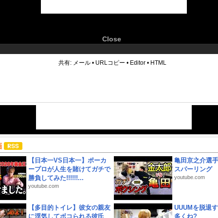
Close
6
共有:
メール
•
URLコピー
•
Editor
•
HTML
画
【日本一VS日本一】ポーカ
亀田京之介選
ープロが人生を賭けてガチで
スパーリング
勝負してみた!!!!!!...
youtube.com
youtube.com
【多目的トイレ】彼女の親友
UUUMを脱退する
に浮気してボコられる彼氏
多くね?