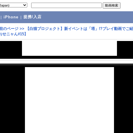
提携/入店
|
iPhone
|
前のページ
>>
【白猫プロジェクト】新イベントは「塔」!?プレイ動画でご紹
おせニャん#15】