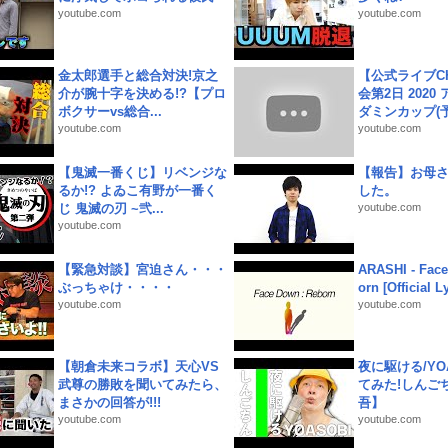
youtube.com
youtube.com
金太郎選手と総合対決!京之
【公式ライブC
介が腕十字を決める!?【プロ
会第2日 2020
ボクサーvs総合...
ダミンカップ(予.
youtube.com
youtube.com
【鬼滅一番くじ】リベンジな
【報告】お母
るか!? よゐこ有野が一番く
した。
じ 鬼滅の刃 ~弐...
youtube.com
youtube.com
【緊急対談】宮迫さん・・・
ARASHI - Face
ぶっちゃけ・・・・
orn [Official L
youtube.com
youtube.com
【朝倉未来コラボ】天心VS
夜に駆ける/YOA
武尊の勝敗を聞いてみたら、
てみた!しんご
まさかの回答が!!!
吾】
youtube.com
youtube.com