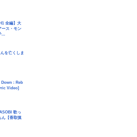
H1 全編】大
 アース・モン
..
さんを亡くしま
 Down : Reb
yric Video]
SOBI 歌っ
ちん【香取慎