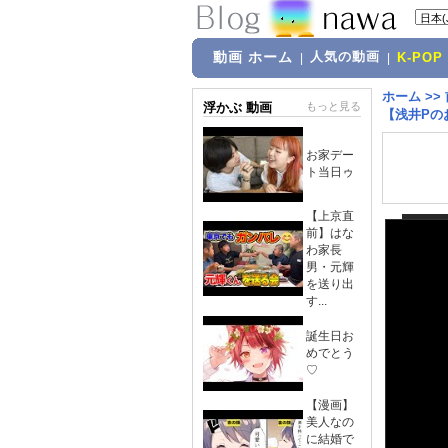
動画 ホーム
人気の動画
|
|
K-POP
ホーム
>>
浮かぶ 動画
もっと見る
【浅井Pの
お家デー
ト当日ゥ
【上京直
前】はな
わ家長
男・元輝
を送り出
す...
誕生日お
めでとう
♡
【漫画】
美人なの
に結婚で