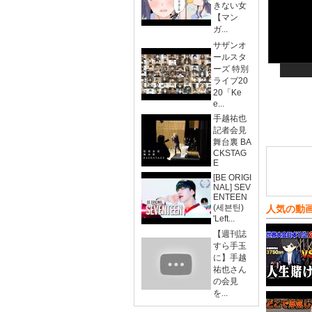
きない女
【マン
ガ...
サザンオ
ールスタ
ーズ 特別
ライブ20
20「Ke
e...
手越祐也
記者会見
舞台裏 BA
CKSTAG
E
[BE ORIGI
NAL] SEV
ENTEEN
(세븐틴)
人気の動
'Left...
【週刊誌
すら手玉
に】手越
祐也さん
の会見
を...