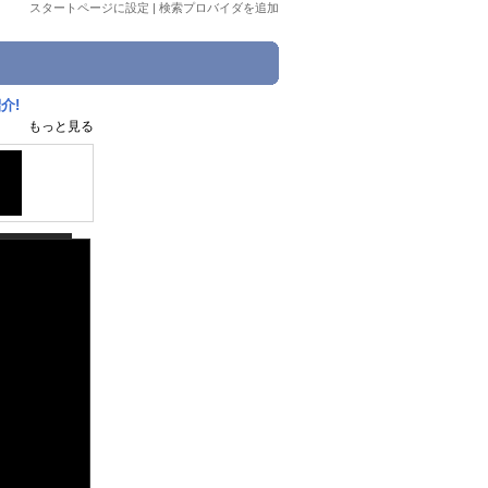
スタートページに設定
|
検索プロバイダを追加
介!
もっと見る