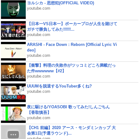
ヨルシカ - 思想犯(OFFICIAL VIDEO)
youtube.com
【日本一VS日本一】ポーカープロが人生を賭けて
ガチで勝負してみた!!!!!!...
youtube.com
ARASHI - Face Down : Reborn [Official Lyric Vi
deo]
youtube.com
【衝撃】料理の失敗作がツッコミどころ満載だっ
た件wwwwww【#2】
youtube.com
UUUMを脱退するYouTuber多くね?
youtube.com
夜に駆ける/YOASOBI 歌ってみた!しんごちん
【香取慎吾】
youtube.com
【CH1 前編】2020 アース・モンダミンカップ 大
会第1日(予選ラウンド)...
youtube.com