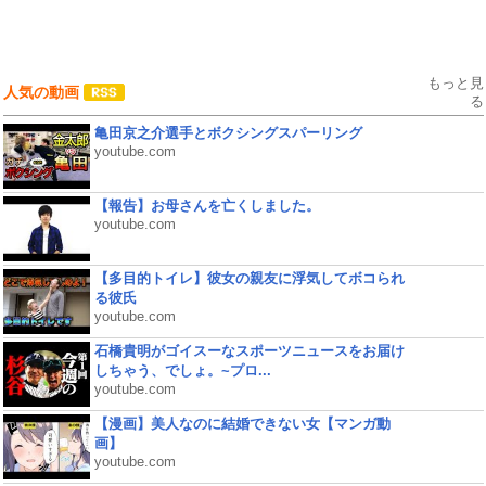
もっと見
人気の動画
る
亀田京之介選手とボクシングスパーリング
youtube.com
【報告】お母さんを亡くしました。
youtube.com
【多目的トイレ】彼女の親友に浮気してボコられ
る彼氏
youtube.com
石橋貴明がゴイスーなスポーツニュースをお届け
しちゃう、でしょ。~プロ...
youtube.com
【漫画】美人なのに結婚できない女【マンガ動
画】
youtube.com