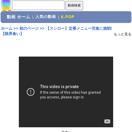
動画 ホーム
人気の動画
|
|
K-POP
ホーム
>>
前のページ
>>
【スシロー】定番メニュー完食に挑戦!
【限界食い】
もっと見る