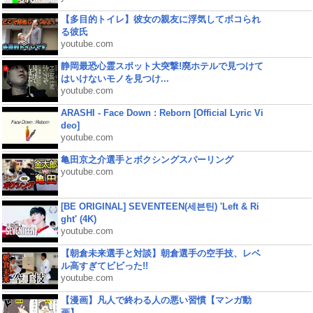
【多目的トイレ】彼女の親友に浮気してボコられ
る彼氏
youtube.com
静岡最恐心霊スポット大突撃!廃ホテルで見つけて
はいけないモノを見つけ...
youtube.com
ARASHI - Face Down : Reborn [Official Lyric Vi
deo]
youtube.com
亀田京之介選手とボクシングスパーリング
youtube.com
[BE ORIGINAL] SEVENTEEN(세븐틴) 'Left & Ri
ght' (4K)
youtube.com
【朝倉未来選手と対談】朝倉選手の空手技、レベ
ル高すぎてビビった!!
youtube.com
【漫画】凡人で終わる人の悪い習慣【マンガ動
画】