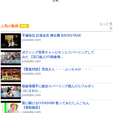
共有:
もっと見
人気の動画
る
手越祐也 記者会見 舞台裏 BACKSTAGE
youtube.com
ボクシング世界チャンピオンとスパーリングして
みた 【京口紘人VS朝倉海...
youtube.com
【緊急対談】宮迫さん・・・ぶっちゃけ・・・・
youtube.com
朝倉海選手に総合スパーリング挑んだらフルボッ
コにされた...
youtube.com
夜に駆ける/YOASOBI 歌ってみた!しんごちん
【香取慎吾】
youtube.com