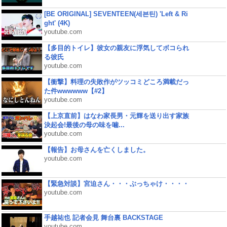
[BE ORIGINAL] SEVENTEEN(세븐틴) 'Left & Ri
ght' (4K)
youtube.com
【多目的トイレ】彼女の親友に浮気してボコられ
る彼氏
youtube.com
【衝撃】料理の失敗作がツッコミどころ満載だっ
た件wwwwww【#2】
youtube.com
【上京直前】はなわ家長男・元輝を送り出す家族
決起会!最後の母の味を噛...
youtube.com
【報告】お母さんを亡くしました。
youtube.com
【緊急対談】宮迫さん・・・ぶっちゃけ・・・・
youtube.com
手越祐也 記者会見 舞台裏 BACKSTAGE
youtube.com