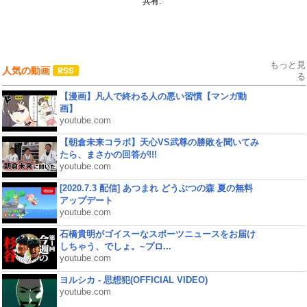
共有:
もっと見
人気の動画
る
【漫画】凡人で終わる人の悪い習慣【マンガ動
画】
youtube.com
【朝倉未来コラボ】天心VS武尊の勝敗を聞いてみ
たら、まさかの回答が!!!
youtube.com
[2020.7.3 配信] あつまれ どうぶつの森 夏の無料
アップデート
youtube.com
石橋貴明がゴイスーなスポーツニュースをお届け
しちゃう、でしょ。~プロ...
youtube.com
ヨルシカ - 思想犯(OFFICIAL VIDEO)
youtube.com