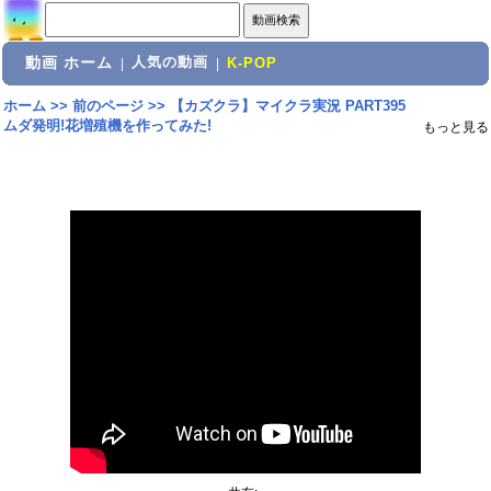
動画 ホーム
人気の動画
|
|
K-POP
ホーム
>>
前のページ
>>
【カズクラ】マイクラ実況 PART395
ムダ発明!花増殖機を作ってみた!
もっと見る