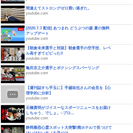
間違えてストロングゼロ買い過ぎた。
youtube.com
[2020.7.3 配信] あつまれ どうぶつの森 夏の無料
アップデート
youtube.com
【朝倉未来選手と対談】朝倉選手の空手技、レベ
ル高すぎてビビった!!
youtube.com
亀田京之介選手とボクシングスパーリング
youtube.com
【週刊誌すら手玉に】手越祐也さんの会見を【心
理学的に分析】
youtube.com
石橋貴明がゴイスーなスポーツニュースをお届け
しちゃう、でしょ。~プロ...
youtube.com
静岡最恐心霊スポット大突撃!廃ホテルで見つけて
はいけないモノを見つけ...