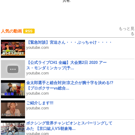
共有:
もっと見
人気の動画
る
【緊急対談】宮迫さん・・・ぶっちゃけ・・・・
youtube.com
【公式ライブCH1 全編】大会第2日 2020 アー
ス・モンダミンカップ(予...
youtube.com
金太郎選手と総合対決!京之介が腕十字を決める!?
【プロボクサーvs総合...
youtube.com
ご紹介します!!!
youtube.com
ボクシング世界チャンピオンとスパーリングして
みた 【京口紘人VS朝倉海...
youtube.com