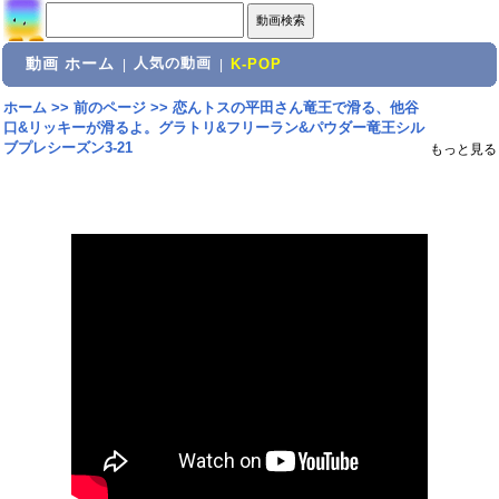
動画 ホーム
人気の動画
|
|
K-POP
ホーム
>>
前のページ
>>
恋んトスの平田さん竜王で滑る、他谷
口&リッキーが滑るよ。グラトリ&フリーラン&パウダー竜王シル
ブプレシーズン3-21
もっと見る