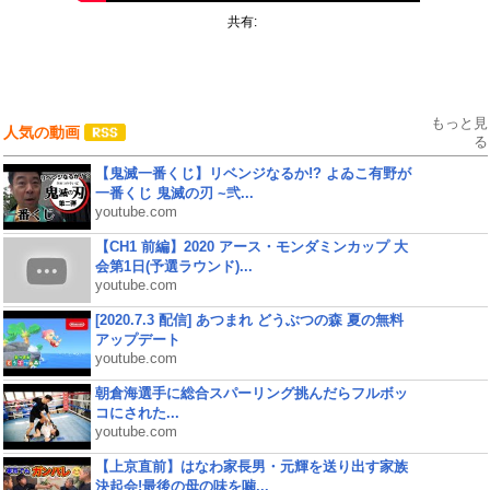
共有:
もっと見
人気の動画
る
【鬼滅一番くじ】リベンジなるか!? よゐこ有野が
一番くじ 鬼滅の刃 ~弐...
youtube.com
【CH1 前編】2020 アース・モンダミンカップ 大
会第1日(予選ラウンド)...
youtube.com
[2020.7.3 配信] あつまれ どうぶつの森 夏の無料
アップデート
youtube.com
朝倉海選手に総合スパーリング挑んだらフルボッ
コにされた...
youtube.com
【上京直前】はなわ家長男・元輝を送り出す家族
決起会!最後の母の味を噛...