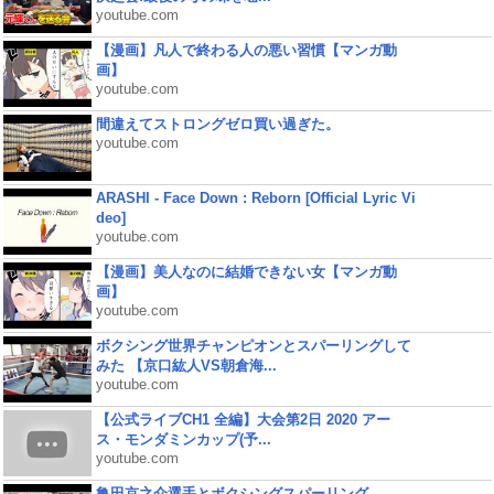
youtube.com
【漫画】凡人で終わる人の悪い習慣【マンガ動
画】
youtube.com
間違えてストロングゼロ買い過ぎた。
youtube.com
ARASHI - Face Down : Reborn [Official Lyric Vi
deo]
youtube.com
【漫画】美人なのに結婚できない女【マンガ動
画】
youtube.com
ボクシング世界チャンピオンとスパーリングして
みた 【京口紘人VS朝倉海...
youtube.com
【公式ライブCH1 全編】大会第2日 2020 アー
ス・モンダミンカップ(予...
youtube.com
亀田京之介選手とボクシングスパーリング