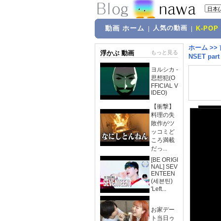
動画 ホーム
人気の動画
|
|
K-POP
ホーム
>>
浮かぶ 動画
もっと見る
NSET part 
ヨルシカ -
思想犯(O
FFICIAL V
IDEO)
【衝撃】
料理の失
敗作がツ
ッコミど
ころ満載
だっ...
[BE ORIGI
NAL] SEV
ENTEEN
(세븐틴)
'Left...
お家デー
ト当日ゥ