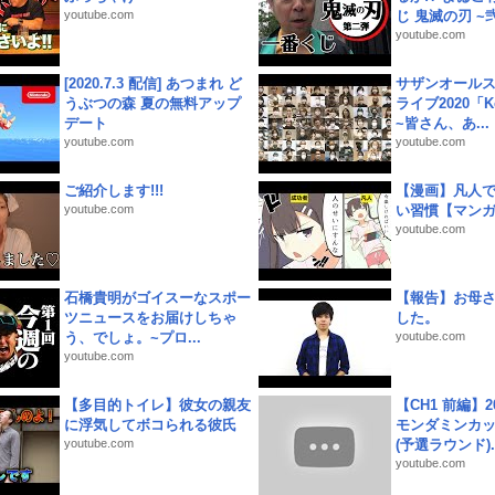
youtube.com
じ 鬼滅の刃 ~弐.
youtube.com
[2020.7.3 配信] あつまれ ど
サザンオールス
うぶつの森 夏の無料アップ
ライブ2020「Kee
デート
~皆さん、あ...
youtube.com
youtube.com
ご紹介します!!!
【漫画】凡人
youtube.com
い習慣【マン
youtube.com
石橋貴明がゴイスーなスポー
【報告】お母
ツニュースをお届けしちゃ
した。
う、でしょ。~プロ...
youtube.com
youtube.com
【多目的トイレ】彼女の親友
【CH1 前編】2
に浮気してボコられる彼氏
モンダミンカッ
youtube.com
(予選ラウンド)..
youtube.com