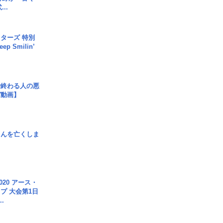
..
ターズ 特別
p Smilin’
で終わる人の悪
ガ動画】
さんを亡くしま
020 アース・
プ 大会第1日
.