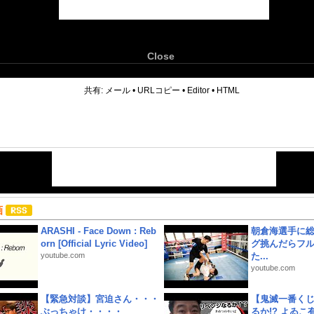
Close
6
共有:
メール
•
URLコピー
•
Editor
•
HTML
画
ARASHI - Face Down : Reb
朝倉海選手に
orn [Official Lyric Video]
グ挑んだらフ
youtube.com
た...
youtube.com
【緊急対談】宮迫さん・・・
【鬼滅一番く
ぶっちゃけ・・・・
るか!? よゐ