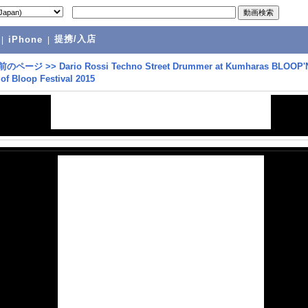
提携/入店
|
iPhone
|
前のページ
>>
Dario Rossi Techno Street Drummer at Kumharas BLOOP'
of Bloop Festival 2015