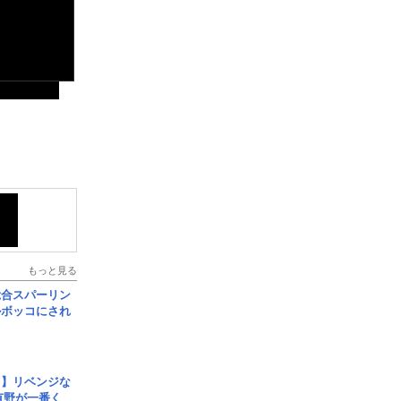
もっと見る
総合スパーリン
ルボッコにされ
じ】リベンジな
こ有野が一番く