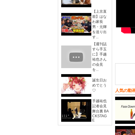
【上京直
前】はな
わ家長
男・元輝
を送り出
す...
【週刊誌
すら手玉
に】手越
祐也さん
の会見
を...
誕生日お
めでとう
人気の動
♡
手越祐也
記者会見
舞台裏 BA
CKSTAG
E