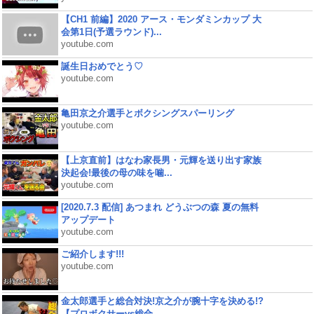
【CH1 前編】2020 アース・モンダミンカップ 大
会第1日(予選ラウンド)...
youtube.com
誕生日おめでとう♡
youtube.com
亀田京之介選手とボクシングスパーリング
youtube.com
【上京直前】はなわ家長男・元輝を送り出す家族
決起会!最後の母の味を噛...
youtube.com
[2020.7.3 配信] あつまれ どうぶつの森 夏の無料
アップデート
youtube.com
ご紹介します!!!
youtube.com
金太郎選手と総合対決!京之介が腕十字を決める!?
【プロボクサーvs総合...