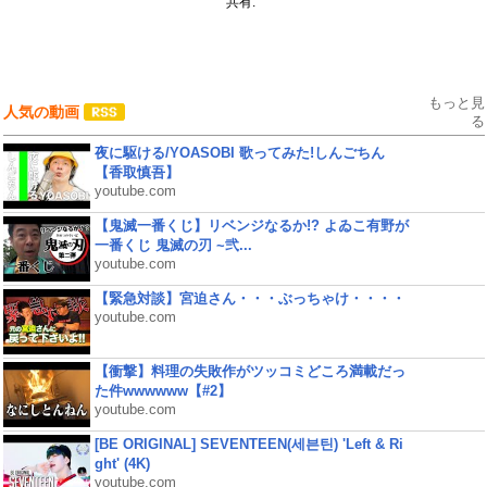
共有:
もっと見
人気の動画
る
夜に駆ける/YOASOBI 歌ってみた!しんごちん
【香取慎吾】
youtube.com
【鬼滅一番くじ】リベンジなるか!? よゐこ有野が
一番くじ 鬼滅の刃 ~弐...
youtube.com
【緊急対談】宮迫さん・・・ぶっちゃけ・・・・
youtube.com
【衝撃】料理の失敗作がツッコミどころ満載だっ
た件wwwwww【#2】
youtube.com
[BE ORIGINAL] SEVENTEEN(세븐틴) 'Left & Ri
ght' (4K)
youtube.com