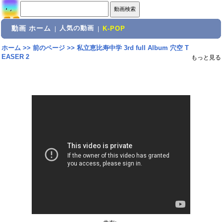
動画 ホーム
人気の動画
|
|
K-POP
ホーム
>>
前のページ
>>
私立恵比寿中学 3rd full Album 穴空 T
EASER 2
もっと見る