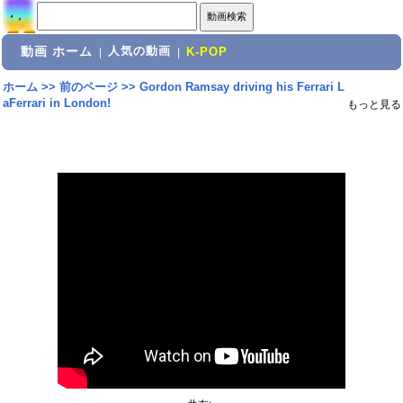
動画 ホーム
人気の動画
|
|
K-POP
ホーム
>>
前のページ
>>
Gordon Ramsay driving his Ferrari L
aFerrari in London!
もっと見る