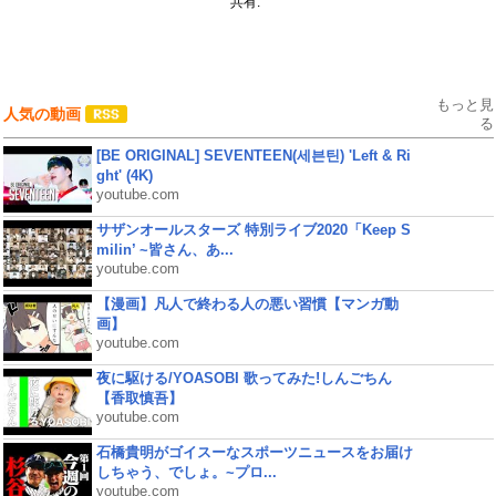
共有:
もっと見
人気の動画
る
[BE ORIGINAL] SEVENTEEN(세븐틴) 'Left & Ri
ght' (4K)
youtube.com
サザンオールスターズ 特別ライブ2020「Keep S
milin’ ~皆さん、あ...
youtube.com
【漫画】凡人で終わる人の悪い習慣【マンガ動
画】
youtube.com
夜に駆ける/YOASOBI 歌ってみた!しんごちん
【香取慎吾】
youtube.com
石橋貴明がゴイスーなスポーツニュースをお届け
しちゃう、でしょ。~プロ...
youtube.com