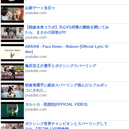
お家デート当日ゥ
youtube.com
【朝倉未来コラボ】天心VS武尊の勝敗を聞いてみ
たら、まさかの回答が!!!
youtube.com
ARASHI - Face Down : Reborn [Official Lyric Vi
deo]
youtube.com
亀田京之介選手とボクシングスパーリング
youtube.com
朝倉海選手に総合スパーリング挑んだらフルボッ
コにされた...
youtube.com
ヨルシカ - 思想犯(OFFICIAL VIDEO)
youtube.com
ボクシング世界チャンピオンとスパーリングして
みた 【京口紘人VS朝倉海...