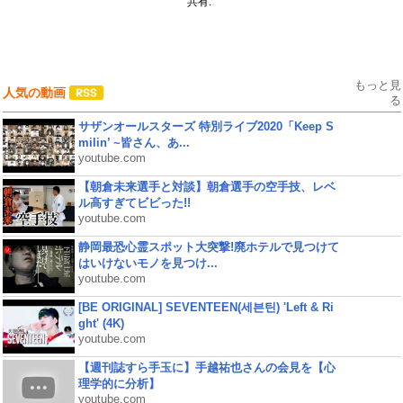
共有:
もっと見
人気の動画
る
サザンオールスターズ 特別ライブ2020「Keep S
milin’ ~皆さん、あ...
youtube.com
【朝倉未来選手と対談】朝倉選手の空手技、レベ
ル高すぎてビビった!!
youtube.com
静岡最恐心霊スポット大突撃!廃ホテルで見つけて
はいけないモノを見つけ...
youtube.com
[BE ORIGINAL] SEVENTEEN(세븐틴) 'Left & Ri
ght' (4K)
youtube.com
【週刊誌すら手玉に】手越祐也さんの会見を【心
理学的に分析】
youtube.com