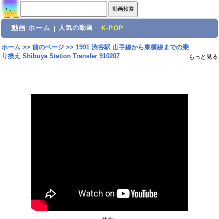
動画 ホーム
人気の動画
|
|
K-POP
ホーム
>>
前のページ
>>
1991 渋谷駅 山手線から東横線までの乗
り換え Shibuya Station Transfer 910207
もっと見る