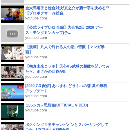
金太郎選手と総合対決!京之介が腕十字を決める!?
【プロボクサーvs総合...
youtube.com
【公式ライブCH1 全編】大会第2日 2020 アー
ス・モンダミンカップ(予...
youtube.com
【漫画】凡人で終わる人の悪い習慣【マンガ動
画】
youtube.com
【朝倉未来コラボ】天心VS武尊の勝敗を聞いてみ
たら、まさかの回答が!!!
youtube.com
[2020.7.3 配信] あつまれ どうぶつの森 夏の無料
アップデート
youtube.com
ヨルシカ - 思想犯(OFFICIAL VIDEO)
youtube.com
ボクシング世界チャンピオンとスパーリングして
みた 【京口紘人VS朝倉海...