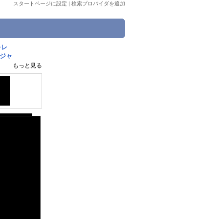
スタートページに設定
|
検索プロバイダを追加
をレ
ウジャ
もっと見る