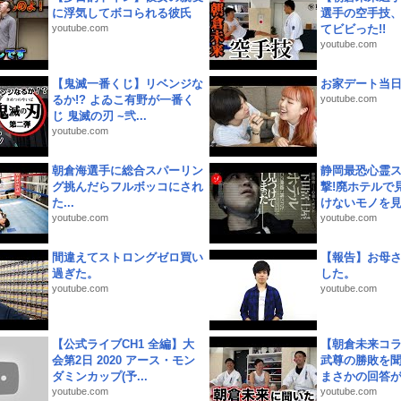
に浮気してボコられる彼氏
選手の空手技
youtube.com
てビビった!!
youtube.com
【鬼滅一番くじ】リベンジな
お家デート当
るか!? よゐこ有野が一番く
youtube.com
じ 鬼滅の刃 ~弐...
youtube.com
朝倉海選手に総合スパーリン
静岡最恐心霊
グ挑んだらフルボッコにされ
撃!廃ホテルで
た...
けないモノを見つ
youtube.com
youtube.com
間違えてストロングゼロ買い
【報告】お母
過ぎた。
した。
youtube.com
youtube.com
【公式ライブCH1 全編】大
【朝倉未来コラ
会第2日 2020 アース・モン
武尊の勝敗を
ダミンカップ(予...
まさかの回答が!
youtube.com
youtube.com