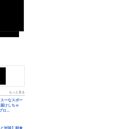
もっと見る
イスーなスポー
お届けしちゃ
ロ...
手と対談】朝倉