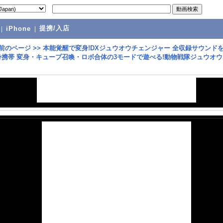
提携/入店
|
iPhone
|
前のページ
>>
本能覚醒で変身!DXジュウオウチェンジャー 全収録サウンド
身携帯 変身・キューブ召喚・ロボ合体の3モードで遊べる!動物戦隊ジュウオ