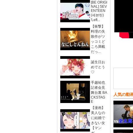
[BE ORIGI
NAL] SEV
ENTEEN
(세븐틴)
'Left...
【衝撃】
料理の失
敗作がツ
ッコミど
ころ満載
だっ...
誕生日お
めでとう
♡
手越祐也
記者会見
舞台裏 BA
人気の動
CKSTAG
E
【漫画】
美人なの
に結婚で
きない女
【マン