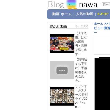
動画 ホーム
人気の動画
|
|
K-POP
ホーム
>>
浮かぶ 動画
もっと見る
ビュー!変
ー
【上京直
前】はな
わ家長
男・元輝
を送り出
す...
【週刊誌
すら手玉
に】手越
祐也さん
の会見
を...
サザンオ
ールスタ
ーズ 特別
ライブ20
20「Ke
e...