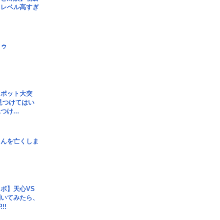
、レベル高すぎ
日ゥ
スポット大突
見つけてはい
け...
さんを亡くしま
ボ】天心VS
聞いてみたら、
!!