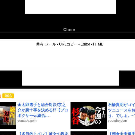
Close
6
共有:
メール
•
URLコピー
•
Editor
•
HTML
画
金太郎選手と総合対決!京之
石橋貴明がゴ
介が腕十字を決める!?【プロ
ツニュースを
ボクサーvs総合...
う、でしょ。~プ
youtube.com
youtube.com
【多目的トイレ】彼女の親友
【朝倉未来選