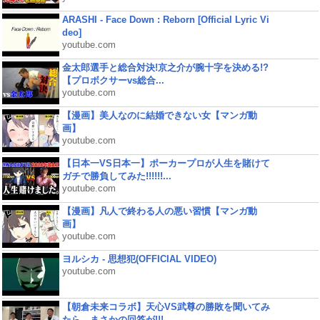
ARASHI - Face Down : Reborn [Official Lyric Vi
deo]
youtube.com
金太郎選手と総合対決!京之介が腕十字を決める!?
【プロボクサーvs総合...
youtube.com
【漫画】美人なのに結婚できない女【マンガ動
画】
youtube.com
【日本一VS日本一】ポーカープロが人生を賭けて
ガチで勝負してみた!!!!!!...
youtube.com
【漫画】凡人で終わる人の悪い習慣【マンガ動
画】
youtube.com
ヨルシカ - 思想犯(OFFICIAL VIDEO)
youtube.com
【朝倉未来コラボ】天心VS武尊の勝敗を聞いてみ
たら、まさかの回答が!!!