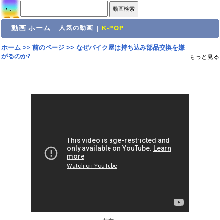
動画 ホーム
人気の動画
|
|
K-POP
ホーム
>>
前のページ
>>
なぜバイク屋は持ち込み部品交換を嫌
がるのか?
もっと見る