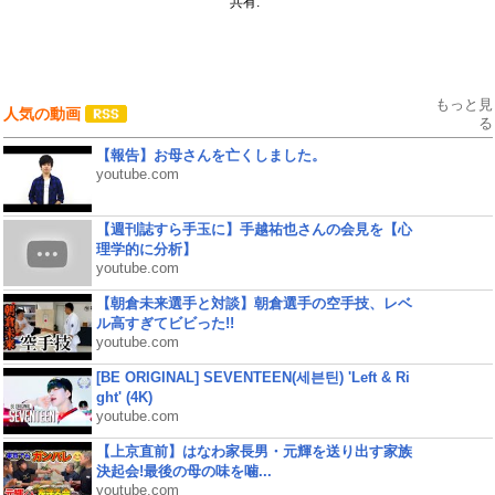
共有:
もっと見
人気の動画
る
【報告】お母さんを亡くしました。
youtube.com
【週刊誌すら手玉に】手越祐也さんの会見を【心
理学的に分析】
youtube.com
【朝倉未来選手と対談】朝倉選手の空手技、レベ
ル高すぎてビビった!!
youtube.com
[BE ORIGINAL] SEVENTEEN(세븐틴) 'Left & Ri
ght' (4K)
youtube.com
【上京直前】はなわ家長男・元輝を送り出す家族
決起会!最後の母の味を噛...
youtube.com