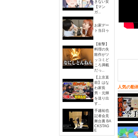
きない女
【マン
ガ...
お家デー
ト当日ゥ
【衝撃】
料理の失
敗作がツ
ッコミど
ころ満載
だっ...
【上京直
前】はな
人気の動
わ家長
男・元輝
を送り出
す...
手越祐也
記者会見
舞台裏 BA
CKSTAG
E