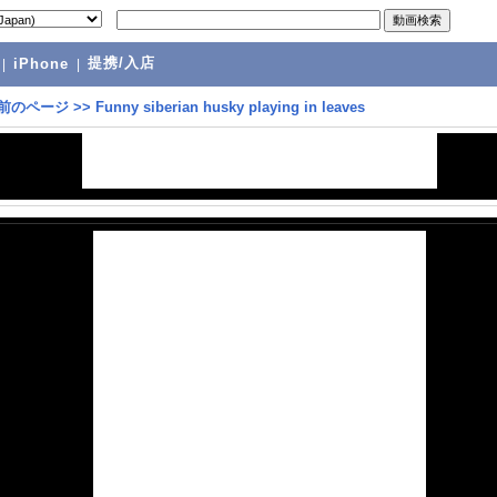
提携/入店
|
iPhone
|
前のページ
>>
Funny siberian husky playing in leaves