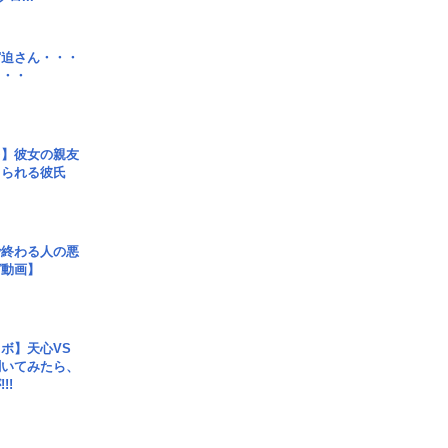
宮迫さん・・・
・・・
レ】彼女の親友
コられる彼氏
で終わる人の悪
ガ動画】
ボ】天心VS
聞いてみたら、
!!