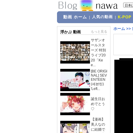
動画 ホーム
人気の動画
|
|
K-POP
ホーム
>>
浮かぶ 動画
もっと見る
サザンオ
ールスタ
ーズ 特別
ライブ20
20「Ke
e...
[BE ORIGI
NAL] SEV
ENTEEN
(세븐틴)
'Left...
誕生日お
めでとう
♡
【漫画】
美人なの
に結婚で