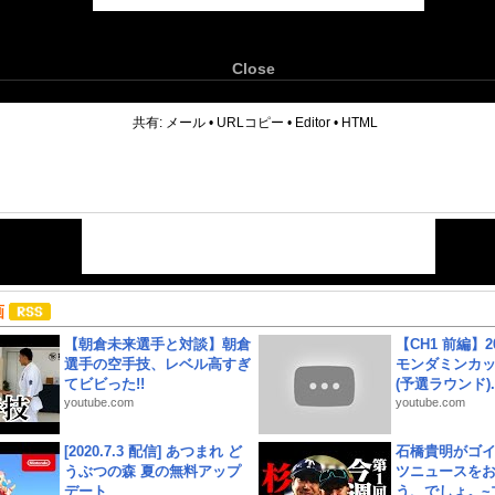
Close
6
共有:
メール
•
URLコピー
•
Editor
•
HTML
画
【朝倉未来選手と対談】朝倉
【CH1 前編】2
選手の空手技、レベル高すぎ
モンダミンカッ
てビビった!!
(予選ラウンド)..
youtube.com
youtube.com
[2020.7.3 配信] あつまれ ど
石橋貴明がゴ
うぶつの森 夏の無料アップ
ツニュースを
デート
う、でしょ。~プ