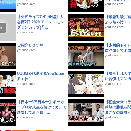
youtube.com
youtube.com
【公式ライブCH1 全編】大
【緊急対談】
会第2日 2020 アース・モン
ぶっちゃけ・
ダミンカップ(予...
youtube.com
youtube.com
ご紹介します!!!
【多目的トイ
youtube.com
に浮気してボ
youtube.com
UUUMを脱退するYouTuber
【漫画】凡人
多くね?
い習慣【マン
youtube.com
youtube.com
【日本一VS日本一】ポーカ
【朝倉未来コラ
ープロが人生を賭けてガチで
武尊の勝敗を
勝負してみた!!!!!!...
まさかの回答が!
youtube.com
youtube.com