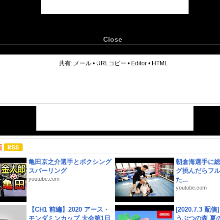
Close
6
共有:
メール
•
URLコピー
•
Editor
•
HTML
画
亀田京之介選手とボクシング
朝倉海選手に
スパーリング
グ挑んだらフ
youtube.com
た...
youtube.com
【CH1 前編】2020 アース・
[2020.7.3 配
モンダミンカップ 大会第1日
うぶつの森 夏