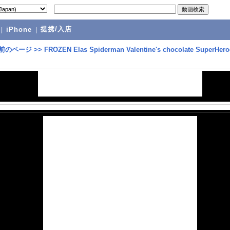
提携/入店
|
iPhone
|
前のページ
>>
FROZEN Elas Spiderman Valentine's chocolate SuperHero