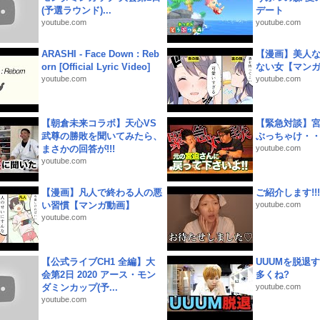
(予選ラウンド)...
デート
youtube.com
youtube.com
ARASHI - Face Down : Reb
【漫画】美人
orn [Official Lyric Video]
ない女【マン
youtube.com
youtube.com
【朝倉未来コラボ】天心VS
【緊急対談】
武尊の勝敗を聞いてみたら、
ぶっちゃけ・
まさかの回答が!!!
youtube.com
youtube.com
【漫画】凡人で終わる人の悪
ご紹介します!!!
い習慣【マンガ動画】
youtube.com
youtube.com
【公式ライブCH1 全編】大
UUUMを脱退する
会第2日 2020 アース・モン
多くね?
ダミンカップ(予...
youtube.com
youtube.com