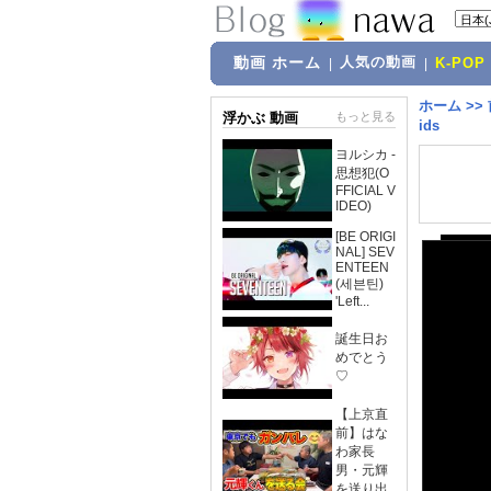
動画 ホーム
人気の動画
|
|
K-POP
ホーム
>>
浮かぶ 動画
もっと見る
ids
ヨルシカ -
思想犯(O
FFICIAL V
IDEO)
[BE ORIGI
NAL] SEV
ENTEEN
(세븐틴)
'Left...
誕生日お
めでとう
♡
【上京直
前】はな
わ家長
男・元輝
を送り出