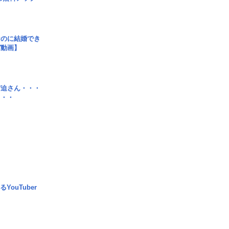
なのに結婚でき
ガ動画】
宮迫さん・・・
・・・
YouTuber