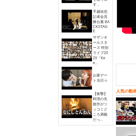
す...
手越祐也
記者会見
舞台裏 BA
CKSTAG
E
サザンオ
ールスタ
ーズ 特別
ライブ20
20「Ke
e...
お家デー
ト当日ゥ
人気の動
【衝撃】
料理の失
敗作がツ
ッコミど
ころ満載
だっ...