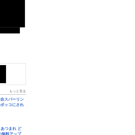
もっと見る
総合スパーリン
ルボッコにされ
信] あつまれ ど
の無料アップ