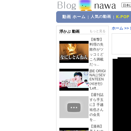
動画 ホーム
人気の動画
|
|
K-POP
ホーム
>>
浮かぶ 動画
もっと見る
【衝撃】
料理の失
敗作がツ
ッコミど
ころ満載
だっ...
[BE ORIGI
NAL] SEV
ENTEEN
(세븐틴)
'Left...
【週刊誌
すら手玉
に】手越
祐也さん
の会見
を...
【漫画】