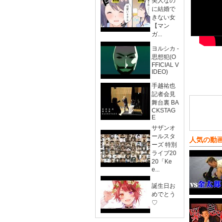
美人なの
に結婚で
きない女
【マン
ガ...
ヨルシカ -
思想犯(O
FFICIAL V
IDEO)
手越祐也
記者会見
舞台裏 BA
CKSTAG
E
サザンオ
ールスタ
人気の動
ーズ 特別
ライブ20
20「Ke
e...
誕生日お
めでとう
♡