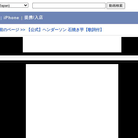
提携/入店
|
iPhone
|
前のページ
>>
【公式】ヘンダーソン 石焼き芋【歌詞付】