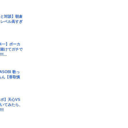
手と対談】朝倉
、レベル高すぎ
本一】ポーカ
を賭けてガチで
!...
SOBI 歌っ
ちん【香取慎
ボ】天心VS
聞いてみたら、
!!