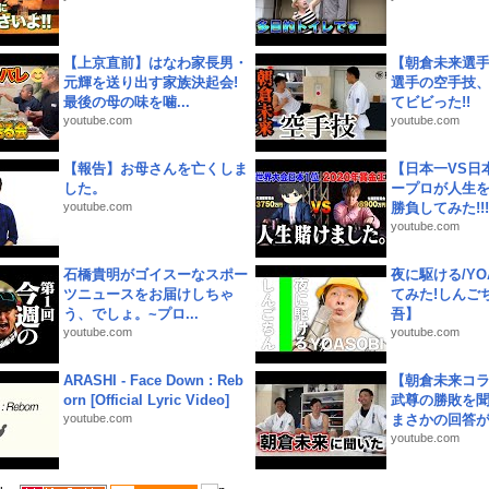
【上京直前】はなわ家長男・
【朝倉未来選
元輝を送り出す家族決起会!
選手の空手技
最後の母の味を噛...
てビビった!!
youtube.com
youtube.com
【報告】お母さんを亡くしま
【日本一VS日
した。
ープロが人生
youtube.com
勝負してみた!!!!!
youtube.com
石橋貴明がゴイスーなスポー
夜に駆ける/YOA
ツニュースをお届けしちゃ
てみた!しんご
う、でしょ。~プロ...
吾】
youtube.com
youtube.com
ARASHI - Face Down : Reb
【朝倉未来コラ
orn [Official Lyric Video]
武尊の勝敗を
youtube.com
まさかの回答が!
youtube.com