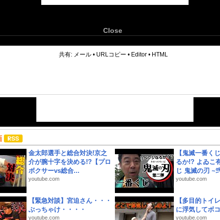
Close
6
共有:
メール
•
URLコピー
•
Editor
•
HTML
画
金太郎選手と総合対決!京之
【鬼滅一番く
介が腕十字を決める!?【プロ
るか!? よゐ
ボクサーvs総合...
じ 鬼滅の刃 ~弐.
youtube.com
youtube.com
【緊急対談】宮迫さん・・・
【多目的トイ
ぶっちゃけ・・・・
に浮気してボ
youtube.com
youtube.com