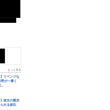
もっと見る
じ】リベンジな
こ有野が一番く
..
レ】彼女の親友
コられる彼氏