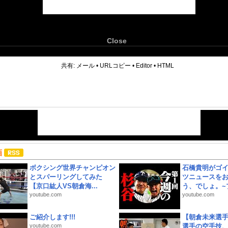
Close
6
共有:
メール
•
URLコピー
•
Editor
•
HTML
画
ボクシング世界チャンピオン
石橋貴明がゴ
とスパーリングしてみた
ツニュースを
【京口紘人VS朝倉海...
う、でしょ。~プ
youtube.com
youtube.com
ご紹介します!!!
【朝倉未来選
youtube.com
選手の空手技