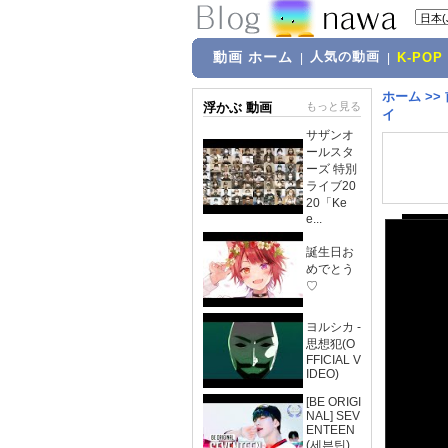
動画 ホーム
人気の動画
|
|
K-POP
ホーム
>>
浮かぶ 動画
もっと見る
イ
サザンオ
ールスタ
ーズ 特別
ライブ20
20「Ke
e...
誕生日お
めでとう
♡
ヨルシカ -
思想犯(O
FFICIAL V
IDEO)
[BE ORIGI
NAL] SEV
ENTEEN
(세븐틴)