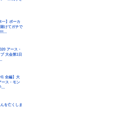
本一】ポーカ
を賭けてガチで
!...
020 アース・
プ 大会第1日
.
H1 全編】大
 アース・モン
..
さんを亡くしま