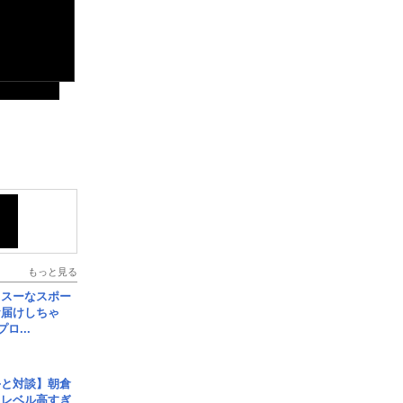
もっと見る
イスーなスポー
お届けしちゃ
ロ...
手と対談】朝倉
、レベル高すぎ