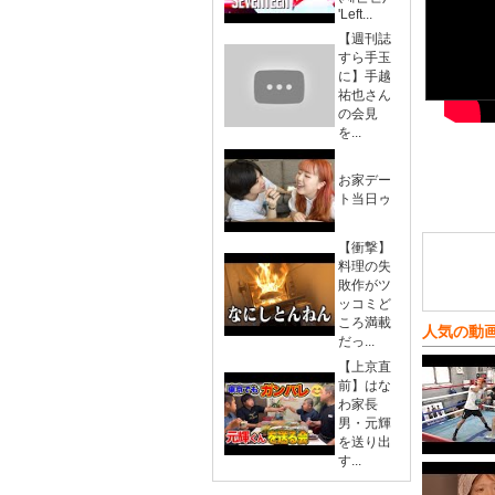
'Left...
【週刊誌
すら手玉
に】手越
祐也さん
の会見
を...
お家デー
ト当日ゥ
【衝撃】
料理の失
敗作がツ
ッコミど
ころ満載
人気の動
だっ...
【上京直
前】はな
わ家長
男・元輝
を送り出
す...