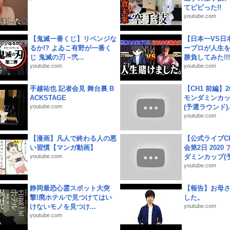
てビビった!!
youtube.com
【鬼滅一番くじ】リベンジな
【日本一VS日
るか!? よゐこ有野が一番く
ープロが人生
じ 鬼滅の刃 ~弐...
勝負してみた!!!!!
youtube.com
youtube.com
手越祐也 記者会見 舞台裏 B
【CH1 前編】2
ACKSTAGE
モンダミンカッ
youtube.com
(予選ラウンド)..
youtube.com
【漫画】凡人で終わる人の悪
【公式ライブC
い習慣【マンガ動画】
会第2日 2020
youtube.com
ダミンカップ(予.
youtube.com
静岡最恐心霊スポット大突
【報告】お母
撃!廃ホテルで見つけてはい
した。
けないモノを見つけ...
youtube.com
youtube.com