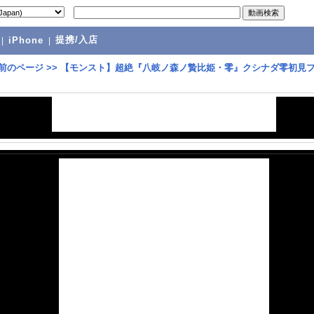
提携/入店
|
iPhone
|
前のページ
>>
【モンスト】超絶『八岐ノ森ノ贄比姫・零』クシナダ零初見フ