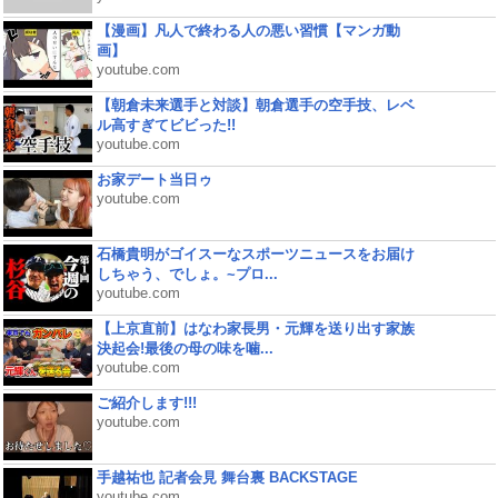
【漫画】凡人で終わる人の悪い習慣【マンガ動
画】
youtube.com
【朝倉未来選手と対談】朝倉選手の空手技、レベ
ル高すぎてビビった!!
youtube.com
お家デート当日ゥ
youtube.com
石橋貴明がゴイスーなスポーツニュースをお届け
しちゃう、でしょ。~プロ...
youtube.com
【上京直前】はなわ家長男・元輝を送り出す家族
決起会!最後の母の味を噛...
youtube.com
ご紹介します!!!
youtube.com
手越祐也 記者会見 舞台裏 BACKSTAGE
youtube.com