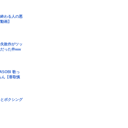
で終わる人の悪
ガ動画】
の失敗作がツッ
だった件ww
SOBI 歌っ
ちん【香取慎
手とボクシング