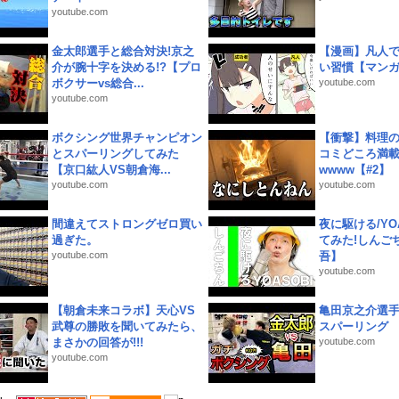
youtube.com
金太郎選手と総合対決!京之
【漫画】凡人
介が腕十字を決める!?【プロ
い習慣【マン
ボクサーvs総合...
youtube.com
youtube.com
ボクシング世界チャンピオン
【衝撃】料理
とスパーリングしてみた
コミどころ満載
【京口紘人VS朝倉海...
wwww【#2】
youtube.com
youtube.com
間違えてストロングゼロ買い
夜に駆ける/YOA
過ぎた。
てみた!しんご
youtube.com
吾】
youtube.com
【朝倉未来コラボ】天心VS
亀田京之介選
武尊の勝敗を聞いてみたら、
スパーリング
まさかの回答が!!!
youtube.com
youtube.com