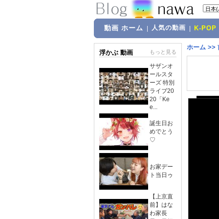
動画 ホーム
人気の動画
|
|
K-POP
ホーム
>>
浮かぶ 動画
もっと見る
サザンオ
ールスタ
ーズ 特別
ライブ20
20「Ke
e...
誕生日お
めでとう
♡
お家デー
ト当日ゥ
【上京直
前】はな
わ家長