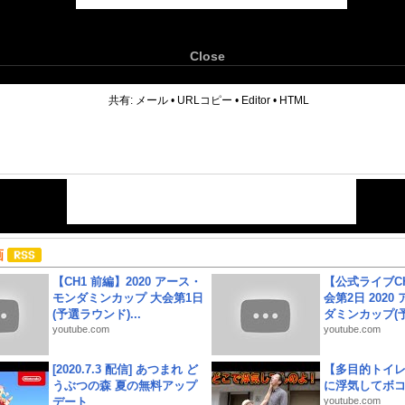
Close
6
共有:
メール
•
URLコピー
•
Editor
•
HTML
画
【CH1 前編】2020 アース・
【公式ライブC
モンダミンカップ 大会第1日
会第2日 2020
(予選ラウンド)...
ダミンカップ(予.
youtube.com
youtube.com
[2020.7.3 配信] あつまれ ど
【多目的トイ
うぶつの森 夏の無料アップ
に浮気してボ
デート
youtube.com