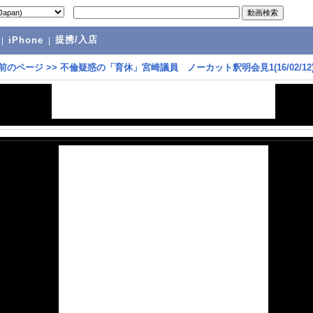
提携/入店
|
iPhone
|
前のページ
>>
不倫疑惑の「育休」宮崎議員 ノーカット釈明会見1(16/02/12