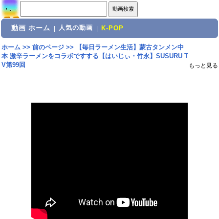
動画 ホーム
人気の動画
|
|
K-POP
ホーム
>>
前のページ
>>
【毎日ラーメン生活】蒙古タンメン中
本 激辛ラーメンをコラボですする【はいじぃ・竹永】SUSURU T
V第99回
もっと見る