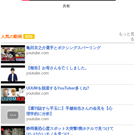
共有:
もっと見
人気の動画
る
亀田京之介選手とボクシングスパーリング
youtube.com
【報告】お母さんを亡くしました。
youtube.com
UUUMを脱退するYouTuber多くね?
youtube.com
【週刊誌すら手玉に】手越祐也さんの会見を【心
理学的に分析】
youtube.com
静岡最恐心霊スポット大突撃!廃ホテルで見つけて
はいけないモノを見つけ...