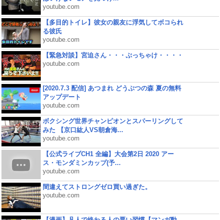
youtube.com
【多目的トイレ】彼女の親友に浮気してボコられ
る彼氏
youtube.com
【緊急対談】宮迫さん・・・ぶっちゃけ・・・・
youtube.com
[2020.7.3 配信] あつまれ どうぶつの森 夏の無料
アップデート
youtube.com
ボクシング世界チャンピオンとスパーリングして
みた 【京口紘人VS朝倉海...
youtube.com
【公式ライブCH1 全編】大会第2日 2020 アー
ス・モンダミンカップ(予...
youtube.com
間違えてストロングゼロ買い過ぎた。
youtube.com
【漫画】凡人で終わる人の悪い習慣【マンガ動