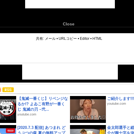
Close
6
共有:
メール
•
URLコピー
•
Editor
•
HTML
画
【鬼滅一番くじ】リベンジな
ご紹介します!!!
るか!? よゐこ有野が一番く
youtube.com
じ 鬼滅の刃 ~弐...
youtube.com
[2020.7.3 配信] あつまれ ど
金太郎選手と総
うぶつの森 夏の無料アップ
介が腕十字を決