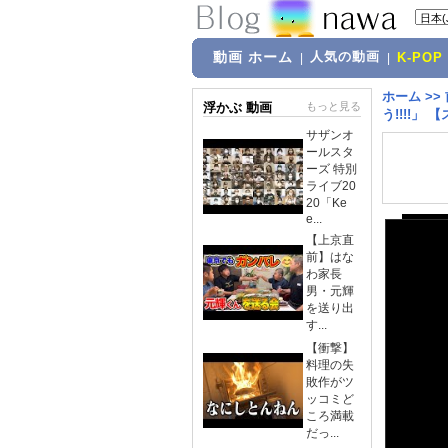
動画 ホーム
人気の動画
|
|
K-POP
ホーム
>>
浮かぶ 動画
もっと見る
う!!!!」
サザンオ
ールスタ
ーズ 特別
ライブ20
20「Ke
e...
【上京直
前】はな
わ家長
男・元輝
を送り出
す...
【衝撃】
料理の失
敗作がツ
ッコミど
ころ満載
だっ...