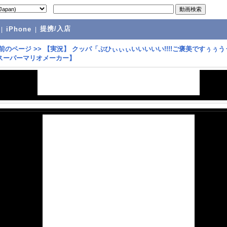
提携/入店
|
iPhone
|
前のページ
>>
【実況】 クッパ「ぶひぃぃぃいいいいい!!!!ご褒美ですぅぅう
 【スーパーマリオメーカー】