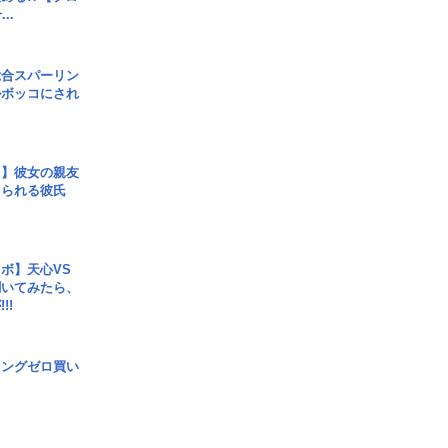
..
総合スパーリン
ルボッコにされ
レ】彼女の親友
コられる彼氏
ボ】天心VS
聞いてみたら、
!!
ロングゼロ買い