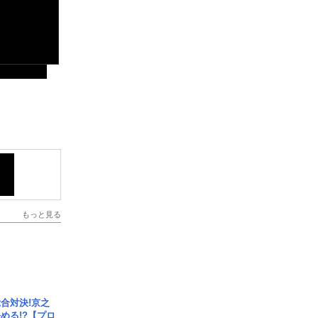
もっと見る
合対決!京之
める!?【プロ