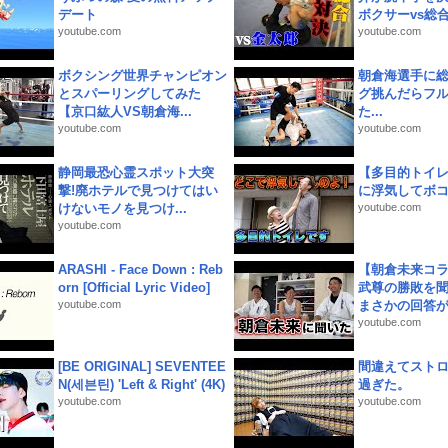
デート
ボクサーvs総合.
youtube.com
youtube.com
ボクシング世界チャンピオン
朝倉海選手に
とスパーリングしてみた
グ挑んだらフ
【京口紘人VS朝倉海...
た...
youtube.com
youtube.com
静岡最恐心霊スポット大突
【多目的トイ
撃!廃ホテルで見つけてはい
に浮気してボ
けないモノを見つけ...
youtube.com
youtube.com
ARASHI - Face Down : Reb
【朝倉未来コラ
orn [Official Lyric Video]
武尊の勝敗を
youtube.com
まさかの回答が!
youtube.com
[BE ORIGINAL] SEVENTEE
間違えてスト
N(세븐틴) 'Left & Right' (4K)
過ぎた。
youtube.com
youtube.com