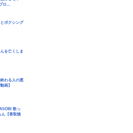
ロ...
手とボクシング
さんを亡くしま
で終わる人の悪
ガ動画】
SOBI 歌っ
ちん【香取慎