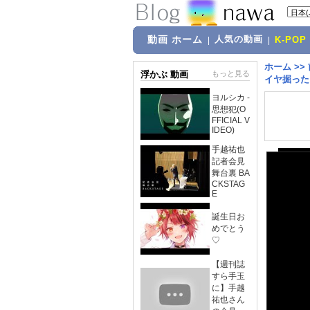
動画 ホーム
人気の動画
|
|
K-POP
ホーム
>>
浮かぶ 動画
もっと見る
イヤ掘った
ヨルシカ -
思想犯(O
FFICIAL V
IDEO)
手越祐也
記者会見
舞台裏 BA
CKSTAG
E
誕生日お
めでとう
♡
【週刊誌
すら手玉
に】手越
祐也さん