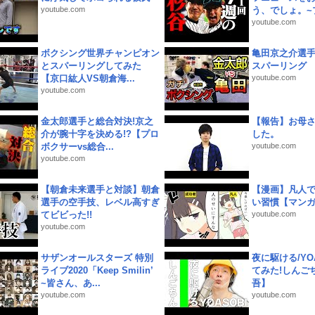
youtube.com
う、でしょ。~プ
youtube.com
ボクシング世界チャンピオン
亀田京之介選
とスパーリングしてみた
スパーリング
【京口紘人VS朝倉海...
youtube.com
youtube.com
金太郎選手と総合対決!京之
【報告】お母
介が腕十字を決める!?【プロ
した。
ボクサーvs総合...
youtube.com
youtube.com
【朝倉未来選手と対談】朝倉
【漫画】凡人
選手の空手技、レベル高すぎ
い習慣【マン
てビビった!!
youtube.com
youtube.com
サザンオールスターズ 特別
夜に駆ける/YOA
ライブ2020「Keep Smilin’
てみた!しんご
~皆さん、あ...
吾】
youtube.com
youtube.com