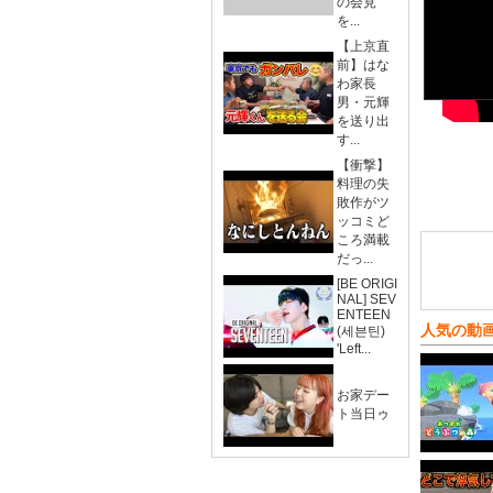
の会見
を...
【上京直
前】はな
わ家長
男・元輝
を送り出
す...
【衝撃】
料理の失
敗作がツ
ッコミど
ころ満載
だっ...
[BE ORIGI
NAL] SEV
ENTEEN
人気の動
(세븐틴)
'Left...
お家デー
ト当日ゥ