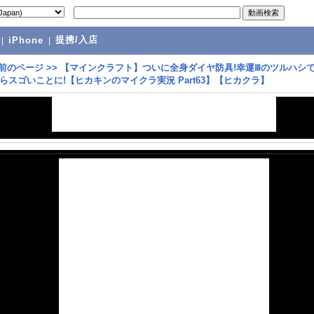
提携/入店
|
iPhone
|
前のページ
>>
【マインクラフト】ついに全身ダイヤ防具!幸運Ⅲのツルハシ
らスゴいことに!【ヒカキンのマイクラ実況 Part63】【ヒカクラ】