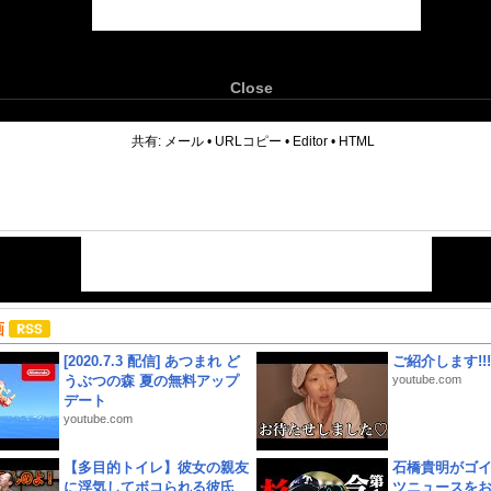
Close
6
共有:
メール
•
URLコピー
•
Editor
•
HTML
画
[2020.7.3 配信] あつまれ ど
ご紹介します!!!
うぶつの森 夏の無料アップ
youtube.com
デート
youtube.com
【多目的トイレ】彼女の親友
石橋貴明がゴ
に浮気してボコられる彼氏
ツニュースを