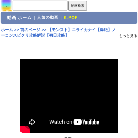
動画 ホーム
人気の動画
|
|
K-POP
ホーム
>>
前のページ
>>
【モンスト】ニライカナイ【爆絶】ノ
ーコンスピクリ攻略解説【初日攻略】
もっと見る