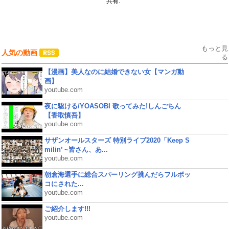
共有:
もっと見
人気の動画
る
【漫画】美人なのに結婚できない女【マンガ動
画】
youtube.com
夜に駆ける/YOASOBI 歌ってみた!しんごちん
【香取慎吾】
youtube.com
サザンオールスターズ 特別ライブ2020「Keep S
milin’ ~皆さん、あ...
youtube.com
朝倉海選手に総合スパーリング挑んだらフルボッ
コにされた...
youtube.com
ご紹介します!!!
youtube.com