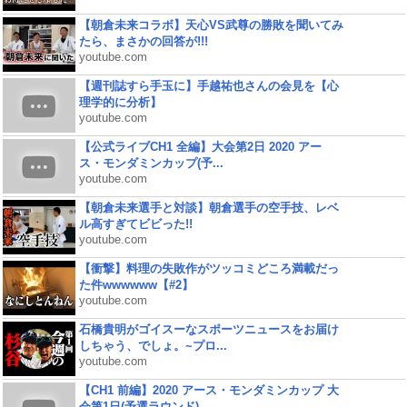
【朝倉未来コラボ】天心VS武尊の勝敗を聞いてみ
たら、まさかの回答が!!!
youtube.com
【週刊誌すら手玉に】手越祐也さんの会見を【心
理学的に分析】
youtube.com
【公式ライブCH1 全編】大会第2日 2020 アー
ス・モンダミンカップ(予...
youtube.com
【朝倉未来選手と対談】朝倉選手の空手技、レベ
ル高すぎてビビった!!
youtube.com
【衝撃】料理の失敗作がツッコミどころ満載だっ
た件wwwwww【#2】
youtube.com
石橋貴明がゴイスーなスポーツニュースをお届け
しちゃう、でしょ。~プロ...
youtube.com
【CH1 前編】2020 アース・モンダミンカップ 大
会第1日(予選ラウンド)...