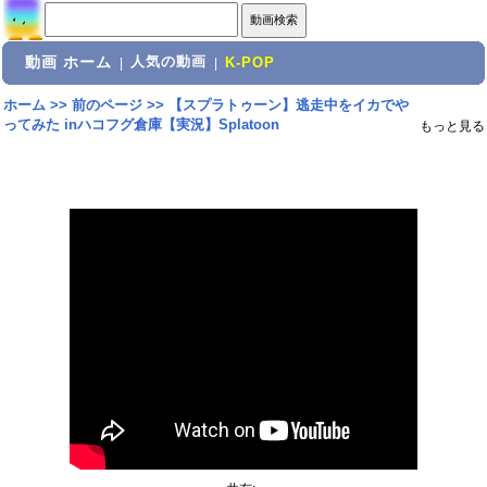
動画 ホーム
人気の動画
|
|
K-POP
ホーム
>>
前のページ
>>
【スプラトゥーン】逃走中をイカでや
ってみた inハコフグ倉庫【実況】Splatoon
もっと見る