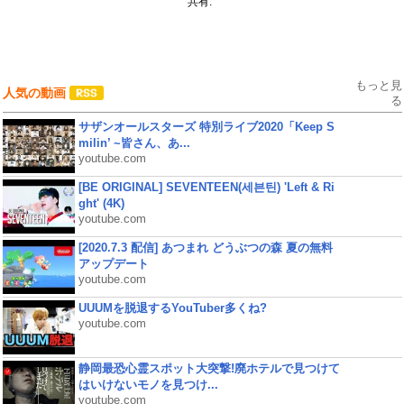
共有:
もっと見
人気の動画
る
サザンオールスターズ 特別ライブ2020「Keep S
milin’ ~皆さん、あ...
youtube.com
[BE ORIGINAL] SEVENTEEN(세븐틴) 'Left & Ri
ght' (4K)
youtube.com
[2020.7.3 配信] あつまれ どうぶつの森 夏の無料
アップデート
youtube.com
UUUMを脱退するYouTuber多くね?
youtube.com
静岡最恐心霊スポット大突撃!廃ホテルで見つけて
はいけないモノを見つけ...
youtube.com