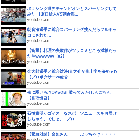
ボクシング世界チャンピオンとスパーリングして
みた 【京口紘人VS朝倉海...
youtube.com
朝倉海選手に総合スパーリング挑んだらフルボッ
コにされた...
youtube.com
【衝撃】料理の失敗作がツッコミどころ満載だっ
た件wwwwww【#2】
youtube.com
金太郎選手と総合対決!京之介が腕十字を決める!?
【プロボクサーvs総合...
youtube.com
夜に駆ける/YOASOBI 歌ってみた!しんごちん
【香取慎吾】
youtube.com
石橋貴明がゴイスーなスポーツニュースをお届け
しちゃう、でしょ。~プロ...
youtube.com
【緊急対談】宮迫さん・・・ぶっちゃけ・・・・
youtube.com