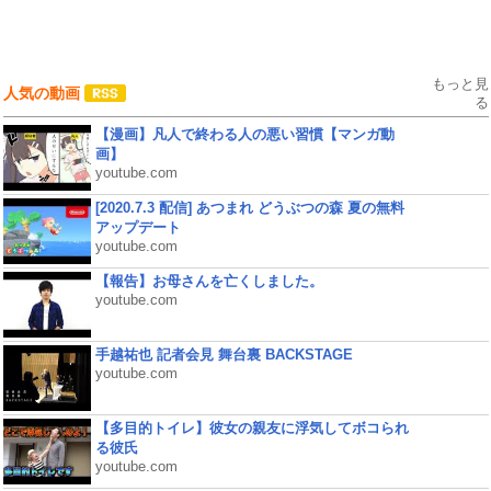
もっと見
人気の動画
る
【漫画】凡人で終わる人の悪い習慣【マンガ動
画】
youtube.com
[2020.7.3 配信] あつまれ どうぶつの森 夏の無料
アップデート
youtube.com
【報告】お母さんを亡くしました。
youtube.com
手越祐也 記者会見 舞台裏 BACKSTAGE
youtube.com
【多目的トイレ】彼女の親友に浮気してボコられ
る彼氏
youtube.com