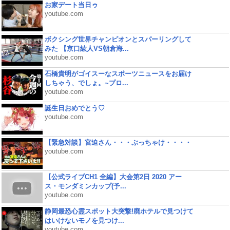
お家デート当日ゥ
youtube.com
ボクシング世界チャンピオンとスパーリングして
みた 【京口紘人VS朝倉海...
youtube.com
石橋貴明がゴイスーなスポーツニュースをお届け
しちゃう、でしょ。~プロ...
youtube.com
誕生日おめでとう♡
youtube.com
【緊急対談】宮迫さん・・・ぶっちゃけ・・・・
youtube.com
【公式ライブCH1 全編】大会第2日 2020 アー
ス・モンダミンカップ(予...
youtube.com
静岡最恐心霊スポット大突撃!廃ホテルで見つけて
はいけないモノを見つけ...
youtube.com