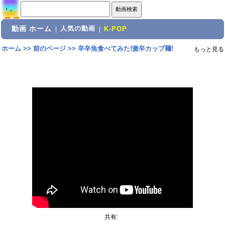
動画 ホーム
人気の動画
|
|
K-POP
ホーム
>>
前のページ
>>
辛辛魚食べてみた!激辛カップ麺!
もっと見る
共有: