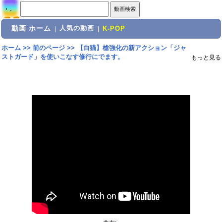
動画 ホーム
人気の動画
|
|
K-POP
ホーム
>>
前のページ
>>
【白猫】槍強化の新アクション「ジャ
ストガード」を使いこなす修行にでます。
もっと見る