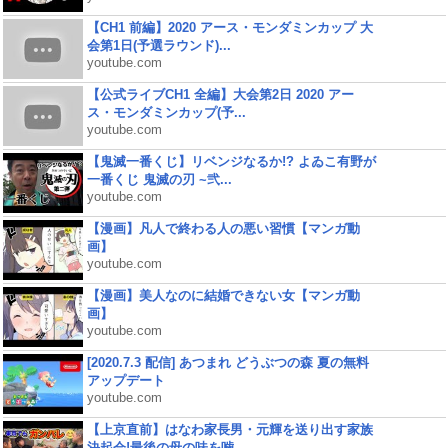
【CH1 前編】2020 アース・モンダミンカップ 大
会第1日(予選ラウンド)...
youtube.com
【公式ライブCH1 全編】大会第2日 2020 アー
ス・モンダミンカップ(予...
youtube.com
【鬼滅一番くじ】リベンジなるか!? よゐこ有野が
一番くじ 鬼滅の刃 ~弐...
youtube.com
【漫画】凡人で終わる人の悪い習慣【マンガ動
画】
youtube.com
【漫画】美人なのに結婚できない女【マンガ動
画】
youtube.com
[2020.7.3 配信] あつまれ どうぶつの森 夏の無料
アップデート
youtube.com
【上京直前】はなわ家長男・元輝を送り出す家族
決起会!最後の母の味を噛...