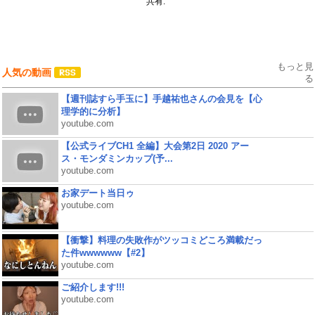
共有:
もっと見
人気の動画
る
【週刊誌すら手玉に】手越祐也さんの会見を【心
理学的に分析】
youtube.com
【公式ライブCH1 全編】大会第2日 2020 アー
ス・モンダミンカップ(予...
youtube.com
お家デート当日ゥ
youtube.com
【衝撃】料理の失敗作がツッコミどころ満載だっ
た件wwwwww【#2】
youtube.com
ご紹介します!!!
youtube.com