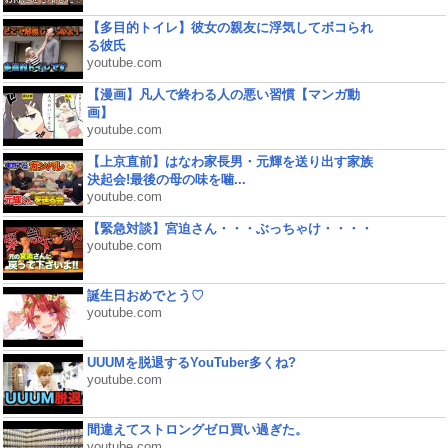
【多目的トイレ】彼女の親友に浮気してボコられ
る彼氏
youtube.com
【漫画】凡人で終わる人の悪い習慣【マンガ動
画】
youtube.com
【上京直前】はなわ家長男・元輝を送り出す家族
決起会!最後の母の味を噛...
youtube.com
【緊急対談】宮迫さん・・・ぶっちゃけ・・・・
youtube.com
誕生日おめでとう♡
youtube.com
UUUMを脱退するYouTuber多くね?
youtube.com
間違えてストロングゼロ買い過ぎた。
youtube.com