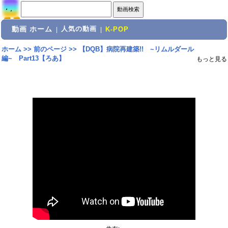
動画 ホーム
人気の動画
|
|
K-POP
ホーム
>>
前のページ
>>
【DQB】病院再建築!! ~リムルダール
編~ Part13【ろあ】
もっと見る