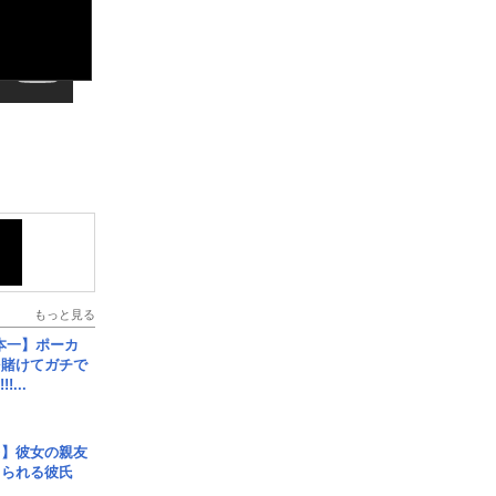
もっと見る
本一】ポーカ
を賭けてガチで
!...
レ】彼女の親友
コられる彼氏