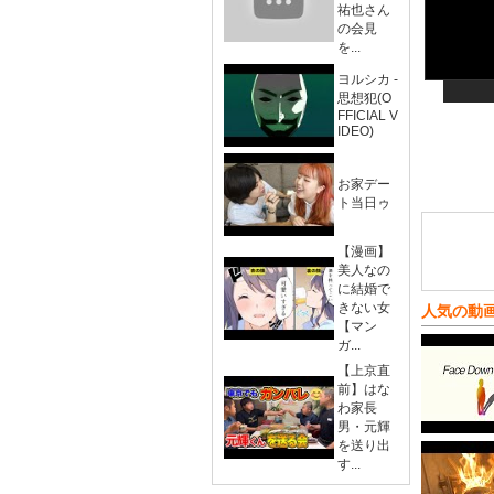
祐也さん
の会見
を...
ヨルシカ -
思想犯(O
FFICIAL V
IDEO)
お家デー
ト当日ゥ
【漫画】
美人なの
に結婚で
きない女
人気の動
【マン
ガ...
【上京直
前】はな
わ家長
男・元輝
を送り出
す...