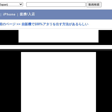
提携/入店
|
iPhone
|
前のページ
>>
自販機で100%アタリを出す方法があるらしい