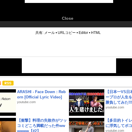
Close
6
共有:
メール
•
URLコピー
•
Editor
•
HTML
画
ARASHI - Face Down : Reb
【日本一VS日
orn [Official Lyric Video]
ープロが人生
youtube.com
勝負してみた!!!!!
youtube.com
【衝撃】料理の失敗作がツッ
【多目的トイ
コミどころ満載だった件ww
に浮気してボ
wwww【#2】
youtube.com