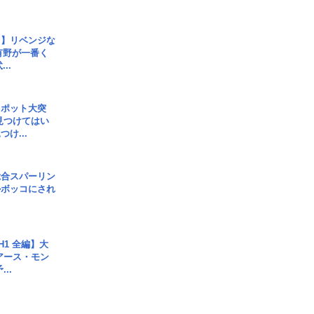
じ】リベンジな
こ有野が一番く
..
スポット大突
見つけてはい
け...
総合スパーリン
ルボッコにされ
H1 全編】大
 アース・モン
..