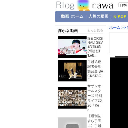
動画 ホーム
人気の動画
|
|
K-POP
ホーム
>>
浮かぶ 動画
もっと見る
[BE ORIGI
NAL] SEV
ENTEEN
(세븐틴)
'Left...
手越祐也
記者会見
舞台裏 BA
CKSTAG
E
サザンオ
ールスタ
ーズ 特別
ライブ20
20「Ke
e...
【週刊誌
すら手玉
に】手越