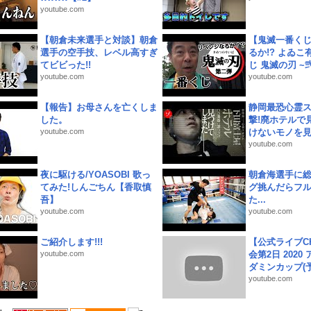
youtube.com
【朝倉未来選手と対談】朝倉
【鬼滅一番く
選手の空手技、レベル高すぎ
るか!? よゐ
てビビった!!
じ 鬼滅の刃 ~弐.
youtube.com
youtube.com
【報告】お母さんを亡くしま
静岡最恐心霊
した。
撃!廃ホテルで
youtube.com
けないモノを見つ
youtube.com
夜に駆ける/YOASOBI 歌っ
朝倉海選手に
てみた!しんごちん【香取慎
グ挑んだらフ
吾】
た...
youtube.com
youtube.com
ご紹介します!!!
【公式ライブC
youtube.com
会第2日 2020
ダミンカップ(予.
youtube.com