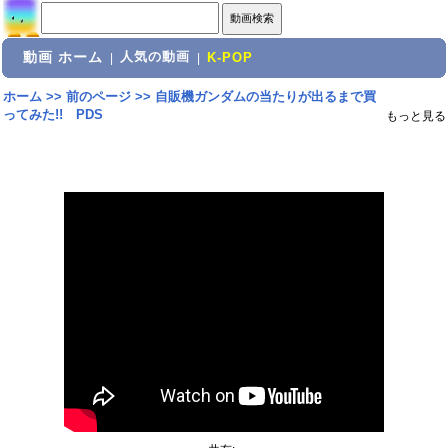
動画 ホーム
人気の動画
|
|
K-POP
ホーム
>>
前のページ
>>
自販機ガンダムの当たりが出るまで買
ってみた!! PDS
もっと見る