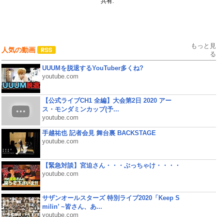
共有:
もっと見
人気の動画
る
UUUMを脱退するYouTuber多くね?
youtube.com
【公式ライブCH1 全編】大会第2日 2020 アー
ス・モンダミンカップ(予...
youtube.com
手越祐也 記者会見 舞台裏 BACKSTAGE
youtube.com
【緊急対談】宮迫さん・・・ぶっちゃけ・・・・
youtube.com
サザンオールスターズ 特別ライブ2020「Keep S
milin’ ~皆さん、あ...
youtube.com