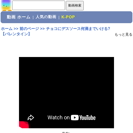
動画 ホーム
人気の動画
|
|
K-POP
ホーム
>>
前のページ
>>
チョコにデスソース何滴までいける?
【バレンタイン】
もっと見る