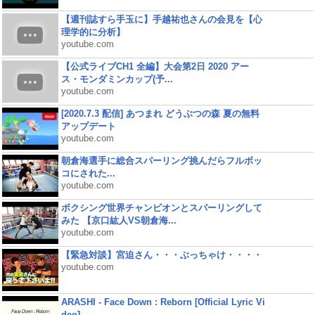
【週刊誌すら手玉に】手越祐也さんの会見を【心
理学的に分析】
youtube.com
【公式ライブCH1 全編】大会第2日 2020 アー
ス・モンダミンカップ(予...
youtube.com
[2020.7.3 配信] あつまれ どうぶつの森 夏の無料
アップデート
youtube.com
朝倉海選手に総合スパーリング挑んだらフルボッ
コにされた...
youtube.com
ボクシング世界チャンピオンとスパーリングして
みた 【京口紘人VS朝倉海...
youtube.com
【緊急対談】宮迫さん・・・ぶっちゃけ・・・・
youtube.com
ARASHI - Face Down : Reborn [Official Lyric Vi
deo]