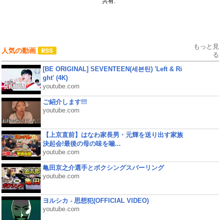
共有:
もっと見
人気の動画
る
[BE ORIGINAL] SEVENTEEN(세븐틴) 'Left & Ri
ght' (4K)
youtube.com
ご紹介します!!!
youtube.com
【上京直前】はなわ家長男・元輝を送り出す家族
決起会!最後の母の味を噛...
youtube.com
亀田京之介選手とボクシングスパーリング
youtube.com
ヨルシカ - 思想犯(OFFICIAL VIDEO)
youtube.com