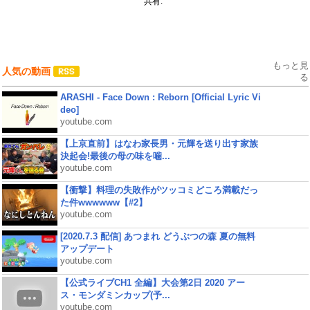
共有:
もっと見
人気の動画
る
ARASHI - Face Down : Reborn [Official Lyric Vi
deo]
youtube.com
【上京直前】はなわ家長男・元輝を送り出す家族
決起会!最後の母の味を噛...
youtube.com
【衝撃】料理の失敗作がツッコミどころ満載だっ
た件wwwwww【#2】
youtube.com
[2020.7.3 配信] あつまれ どうぶつの森 夏の無料
アップデート
youtube.com
【公式ライブCH1 全編】大会第2日 2020 アー
ス・モンダミンカップ(予...
youtube.com