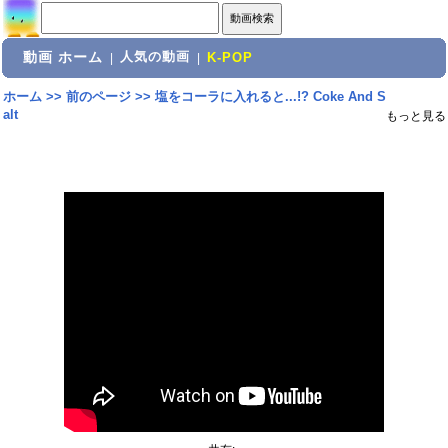
動画 ホーム
人気の動画
|
|
K-POP
ホーム
>>
前のページ
>>
塩をコーラに入れると...!? Coke And S
alt
もっと見る