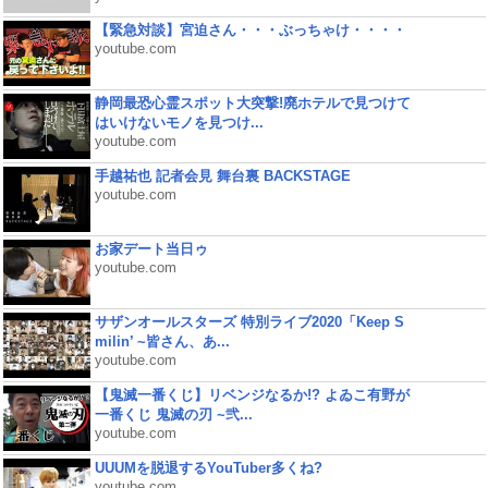
【緊急対談】宮迫さん・・・ぶっちゃけ・・・・
youtube.com
静岡最恐心霊スポット大突撃!廃ホテルで見つけて
はいけないモノを見つけ...
youtube.com
手越祐也 記者会見 舞台裏 BACKSTAGE
youtube.com
お家デート当日ゥ
youtube.com
サザンオールスターズ 特別ライブ2020「Keep S
milin’ ~皆さん、あ...
youtube.com
【鬼滅一番くじ】リベンジなるか!? よゐこ有野が
一番くじ 鬼滅の刃 ~弐...
youtube.com
UUUMを脱退するYouTuber多くね?
youtube.com