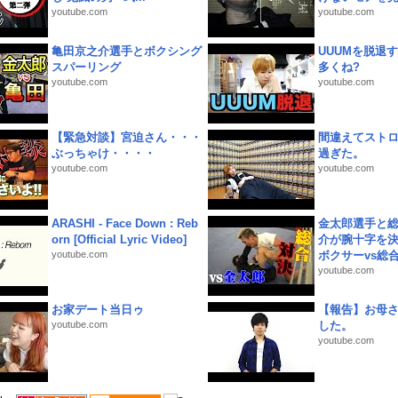
youtube.com
youtube.com
亀田京之介選手とボクシング
UUUMを脱退する
スパーリング
多くね?
youtube.com
youtube.com
【緊急対談】宮迫さん・・・
間違えてスト
ぶっちゃけ・・・・
過ぎた。
youtube.com
youtube.com
ARASHI - Face Down : Reb
金太郎選手と総
orn [Official Lyric Video]
介が腕十字を決
youtube.com
ボクサーvs総合.
youtube.com
お家デート当日ゥ
【報告】お母
youtube.com
した。
youtube.com