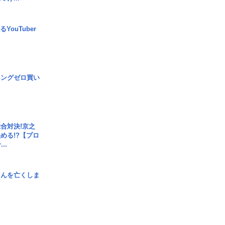
YouTuber
ロングゼロ買い
合対決!京之
める!?【プロ
..
さんを亡くしま