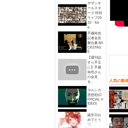
サザンオ
ールスタ
ーズ 特別
ライブ20
20「Ke
e...
手越祐也
記者会見
舞台裏 BA
CKSTAG
E
【週刊誌
すら手玉
に】手越
祐也さん
の会見
人気の動
を...
ヨルシカ -
思想犯(O
FFICIAL V
IDEO)
誕生日お
めでとう
♡