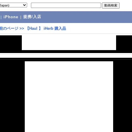
提携/入店
|
iPhone
|
前のページ
>>
【Haul 】 iHerb 購入品