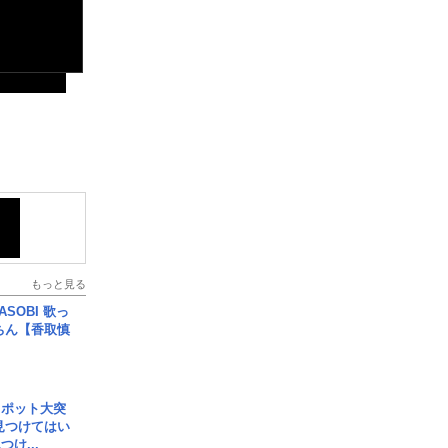
もっと見る
SOBI 歌っ
ちん【香取慎
スポット大突
見つけてはい
け...