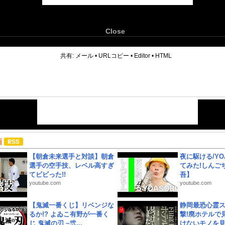
Close
6
共有:
メール
•
URLコピー
•
Editor
•
HTML
画
【朝倉未来選手と対談】朝倉
夜に駆ける/YOA
選手の空手技、レベル高すぎ
てみた!しんご
てビビった!!
吾】
youtube.com
youtube.com
【鬼滅一番くじ】リベンジな
静岡最恐心霊
るか!? よゐこ有野が一番く
撃!廃ホテルで
じ 鬼滅の刃 ~弐...
けないモノを見つ