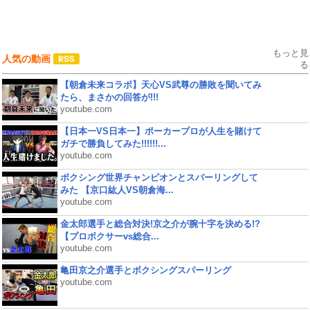
もっと見
人気の動画
る
【朝倉未来コラボ】天心VS武尊の勝敗を聞いてみ
たら、まさかの回答が!!!
youtube.com
【日本一VS日本一】ポーカープロが人生を賭けて
ガチで勝負してみた!!!!!!...
youtube.com
ボクシング世界チャンピオンとスパーリングして
みた 【京口紘人VS朝倉海...
youtube.com
金太郎選手と総合対決!京之介が腕十字を決める!?
【プロボクサーvs総合...
youtube.com
亀田京之介選手とボクシングスパーリング
youtube.com