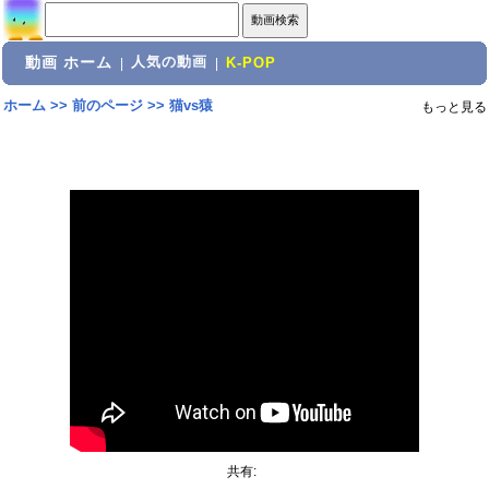
動画 ホーム
人気の動画
|
|
K-POP
ホーム
>>
前のページ
>>
猫vs猿
もっと見る
共有: