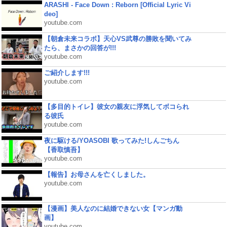
ARASHI - Face Down : Reborn [Official Lyric Vi
deo]
youtube.com
【朝倉未来コラボ】天心VS武尊の勝敗を聞いてみ
たら、まさかの回答が!!!
youtube.com
ご紹介します!!!
youtube.com
【多目的トイレ】彼女の親友に浮気してボコられ
る彼氏
youtube.com
夜に駆ける/YOASOBI 歌ってみた!しんごちん
【香取慎吾】
youtube.com
【報告】お母さんを亡くしました。
youtube.com
【漫画】美人なのに結婚できない女【マンガ動
画】
youtube.com