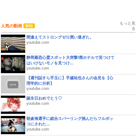
もっと見
人気の動画
る
間違えてストロングゼロ買い過ぎた。
youtube.com
静岡最恐心霊スポット大突撃!廃ホテルで見つけて
はいけないモノを見つけ...
youtube.com
【週刊誌すら手玉に】手越祐也さんの会見を【心
理学的に分析】
youtube.com
誕生日おめでとう♡
youtube.com
朝倉海選手に総合スパーリング挑んだらフルボッ
コにされた...
youtube.com