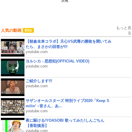
共有:
もっと見
人気の動画
る
【朝倉未来コラボ】天心VS武尊の勝敗を聞いてみ
たら、まさかの回答が!!!
youtube.com
ヨルシカ - 思想犯(OFFICIAL VIDEO)
youtube.com
ご紹介します!!!
youtube.com
サザンオールスターズ 特別ライブ2020「Keep S
milin’ ~皆さん、あ...
youtube.com
夜に駆ける/YOASOBI 歌ってみた!しんごちん
【香取慎吾】
youtube.com