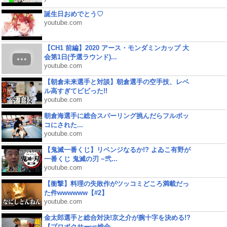
誕生日おめでとう♡
youtube.com
【CH1 前編】2020 アース・モンダミンカップ 大
会第1日(予選ラウンド)...
youtube.com
【朝倉未来選手と対談】朝倉選手の空手技、レベ
ル高すぎてビビった!!
youtube.com
朝倉海選手に総合スパーリング挑んだらフルボッ
コにされた...
youtube.com
【鬼滅一番くじ】リベンジなるか!? よゐこ有野が
一番くじ 鬼滅の刃 ~弐...
youtube.com
【衝撃】料理の失敗作がツッコミどころ満載だっ
た件wwwwww【#2】
youtube.com
金太郎選手と総合対決!京之介が腕十字を決める!?
【プロボクサーvs総合...