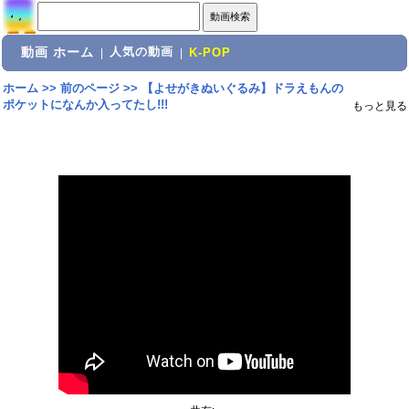
動画 ホーム
人気の動画
|
|
K-POP
ホーム
>>
前のページ
>>
【よせがきぬいぐるみ】ドラえもんの
ポケットになんか入ってたし!!!
もっと見る