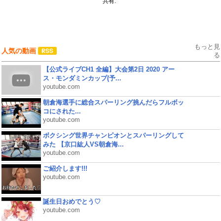
共有:
もっと見
人気の動画
る
【公式ライブCH1 全編】大会第2日 2020 アー
ス・モンダミンカップ(予...
youtube.com
朝倉海選手に総合スパーリング挑んだらフルボッ
コにされた...
youtube.com
ボクシング世界チャンピオンとスパーリングして
みた 【京口紘人VS朝倉海...
youtube.com
ご紹介します!!!
youtube.com
誕生日おめでとう♡
youtube.com