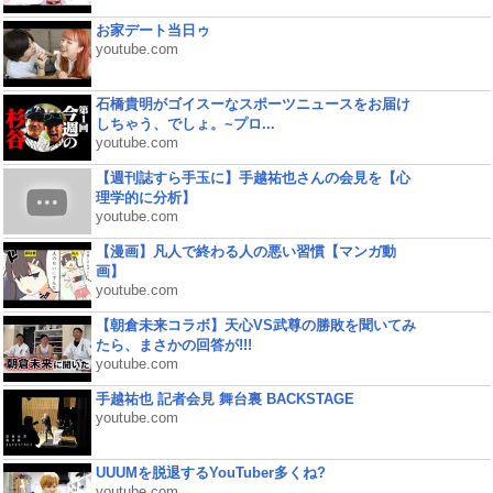
お家デート当日ゥ
youtube.com
石橋貴明がゴイスーなスポーツニュースをお届け
しちゃう、でしょ。~プロ...
youtube.com
【週刊誌すら手玉に】手越祐也さんの会見を【心
理学的に分析】
youtube.com
【漫画】凡人で終わる人の悪い習慣【マンガ動
画】
youtube.com
【朝倉未来コラボ】天心VS武尊の勝敗を聞いてみ
たら、まさかの回答が!!!
youtube.com
手越祐也 記者会見 舞台裏 BACKSTAGE
youtube.com
UUUMを脱退するYouTuber多くね?
youtube.com