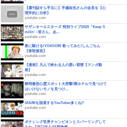
【週刊誌すら手玉に】手越祐也さんの会見を【心
理学的に分析】
youtube.com
サザンオールスターズ 特別ライブ2020「Keep S
milin’ ~皆さん、あ...
youtube.com
夜に駆ける/YOASOBI 歌ってみた!しんごちん
【香取慎吾】
youtube.com
【漫画】凡人で終わる人の悪い習慣【マンガ動
画】
youtube.com
静岡最恐心霊スポット大突撃!廃ホテルで見つけて
はいけないモノを見つけ...
youtube.com
UUUMを脱退するYouTuber多くね?
youtube.com
ボクシング世界チャンピオンとスパーリングして
みた 【京口紘人VS朝倉海...