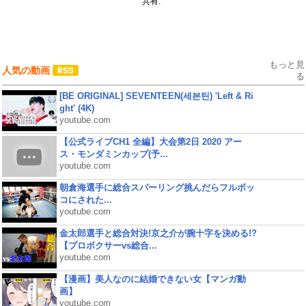
共有:
もっと見
人気の動画
る
[BE ORIGINAL] SEVENTEEN(세븐틴) 'Left & Ri
ght' (4K)
youtube.com
【公式ライブCH1 全編】大会第2日 2020 アー
ス・モンダミンカップ(予...
youtube.com
朝倉海選手に総合スパーリング挑んだらフルボッ
コにされた...
youtube.com
金太郎選手と総合対決!京之介が腕十字を決める!?
【プロボクサーvs総合...
youtube.com
【漫画】美人なのに結婚できない女【マンガ動
画】
youtube.com