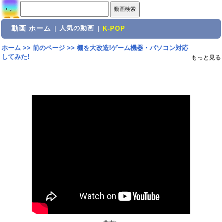
動画 ホーム
人気の動画
|
|
K-POP
ホーム
>>
前のページ
>>
棚を大改造!ゲーム機器・パソコン対応
してみた!
もっと見る