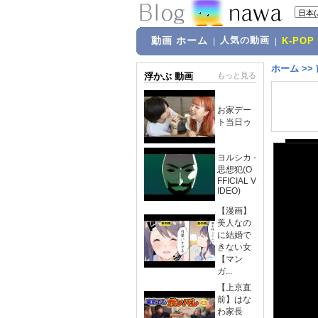
動画 ホーム
人気の動画
|
|
K-POP
ホーム
>>
浮かぶ 動画
もっと見る
お家デー
ト当日ゥ
ヨルシカ -
思想犯(O
FFICIAL V
IDEO)
【漫画】
美人なの
に結婚で
きない女
【マン
ガ...
【上京直
前】はな
わ家長