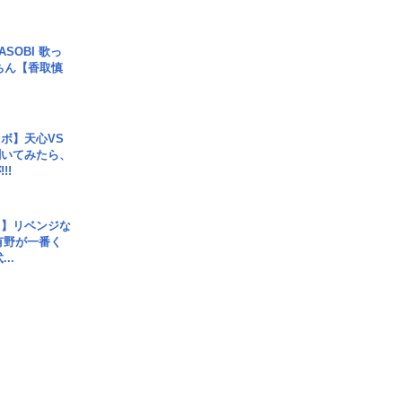
SOBI 歌っ
ちん【香取慎
ボ】天心VS
聞いてみたら、
!!
じ】リベンジな
こ有野が一番く
..