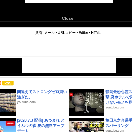
Close
6
共有:
メール
•
URLコピー
•
Editor
•
HTML
画
間違えてストロングゼロ買い
静岡最恐心霊
過ぎた。
撃!廃ホテルで
youtube.com
けないモノを見つ
youtube.com
[2020.7.3 配信] あつまれ ど
亀田京之介選
うぶつの森 夏の無料アップ
スパーリング
デート
youtube.com