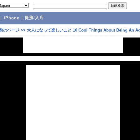
提携/入店
|
iPhone
|
前のページ
>>
大人になって楽しいこと 10 Cool Things About Being An Ad