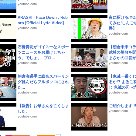
youtube.com
ARASHI - Face Down : Reb
夜に駆ける/YOA
orn [Official Lyric Video]
てみた!しんご
youtube.com
吾】
youtube.com
石橋貴明がゴイスーなスポー
【朝倉未来コラ
ツニュースをお届けしちゃ
武尊の勝敗を
う、でしょ。~プロ...
まさかの回答が!
youtube.com
youtube.com
朝倉海選手に総合スパーリン
【鬼滅一番く
グ挑んだらフルボッコにされ
るか!? よゐ
た...
じ 鬼滅の刃 ~弐.
youtube.com
youtube.com
【報告】お母さんを亡くしま
ご紹介します!!!
した。
youtube.com
youtube.com