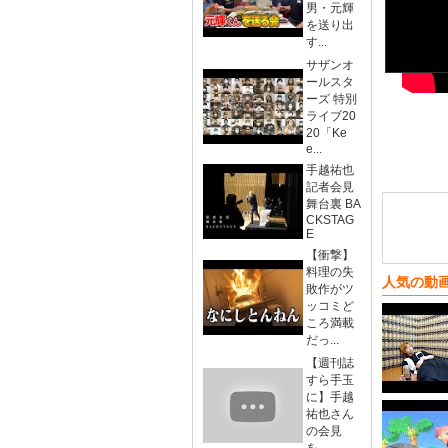
男・元輝
を送り出
す...
サザンオ
ールスタ
ーズ 特別
ライブ20
20「Ke
e...
手越祐也
記者会見
舞台裏 BA
CKSTAG
E
【衝撃】
料理の失
人気の動
敗作がツ
ッコミど
ころ満載
だっ...
【週刊誌
すら手玉
に】手越
祐也さん
の会見