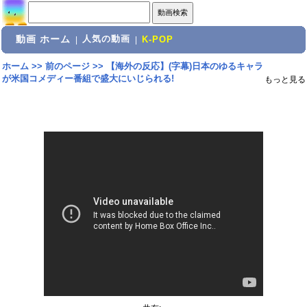
動画 ホーム
人気の動画
|
|
K-POP
ホーム
>>
前のページ
>>
【海外の反応】(字幕)日本のゆるキャラ
が米国コメディー番組で盛大にいじられる!
もっと見る