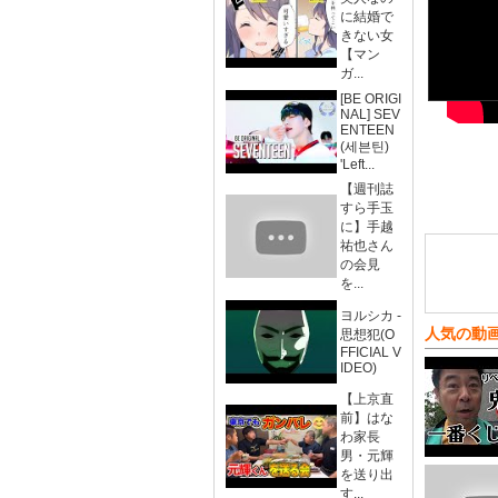
に結婚で
きない女
【マン
ガ...
[BE ORIGI
NAL] SEV
ENTEEN
(세븐틴)
'Left...
【週刊誌
すら手玉
に】手越
祐也さん
の会見
を...
ヨルシカ -
人気の動
思想犯(O
FFICIAL V
IDEO)
【上京直
前】はな
わ家長
男・元輝
を送り出
す...