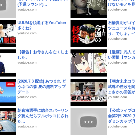
(予選ラウンド)...
けないモノを見つ
youtube.com
youtube.com
UUUMを脱退するYouTuber
石橋貴明がゴ
多くね?
ツニュースを
youtube.com
う、でしょ。~プ
youtube.com
【報告】お母さんを亡くしま
【漫画】凡人
した。
い習慣【マン
youtube.com
youtube.com
[2020.7.3 配信] あつまれ ど
【朝倉未来コラ
うぶつの森 夏の無料アップ
武尊の勝敗を
デート
まさかの回答が!
youtube.com
youtube.com
朝倉海選手に総合スパーリン
【公式ライブC
グ挑んだらフルボッコにされ
会第2日 2020
た...
ダミンカップ(予.
youtube.com
youtube.com