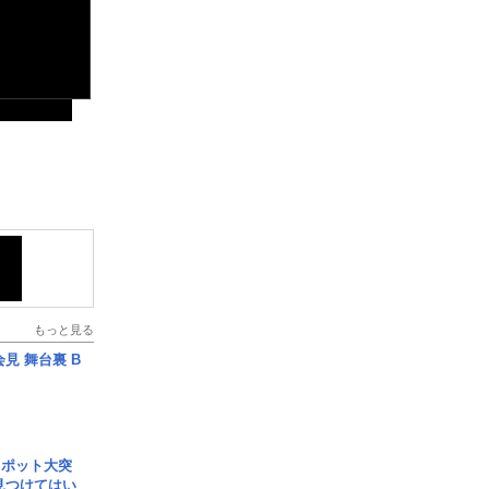
もっと見る
見 舞台裏 B
スポット大突
見つけてはい