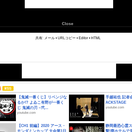
Close
6
共有:
メール
•
URLコピー
•
Editor
•
HTML
画
【鬼滅一番くじ】リベンジな
手越祐也 記者会
るか!? よゐこ有野が一番く
ACKSTAGE
じ 鬼滅の刃 ~弐...
youtube.com
youtube.com
【CH1 前編】2020 アース・
静岡最恐心霊
モンダミンカップ 大会第1日
撃!廃ホテルで