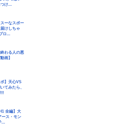
け...
イスーなスポー
お届けしちゃ
ロ...
で終わる人の悪
ガ動画】
ボ】天心VS
聞いてみたら、
!!
H1 全編】大
 アース・モン
..