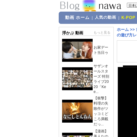
動画 ホーム
人気の動画
|
|
K-POP
ホーム
>>
浮かぶ 動画
もっと見る
の遊び方レ
お家デー
ト当日ゥ
サザンオ
ールスタ
ーズ 特別
ライブ20
20「Ke
e...
【衝撃】
料理の失
敗作がツ
ッコミど
ころ満載
だっ...
【漫画】
美人なの