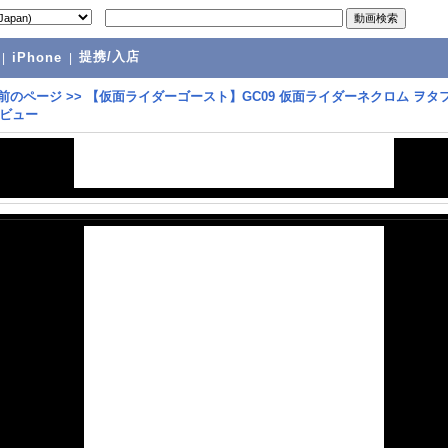
提携/入店
|
iPhone
|
前のページ
>>
【仮面ライダーゴースト】GC09 仮面ライダーネクロム ヲタ
ビュー