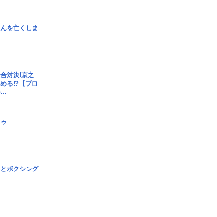
さんを亡くしま
合対決!京之
める!?【プロ
..
日ゥ
手とボクシング