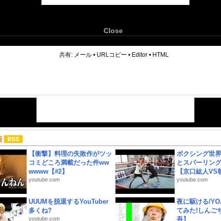
Close
6
共有:
メール
•
URLコピー
•
Editor
•
HTML
画
【衝撃】料理の失敗作がツッ
ボクシング世
コミどころ満載だった件ww
とスパーリン
wwww【#2】
【京口紘人VS朝
youtube.com
youtube.com
UUUMを脱退するYouTuber
夜に駆ける/YOA
多くね?
てみた!しんご
youtube.com
吾】