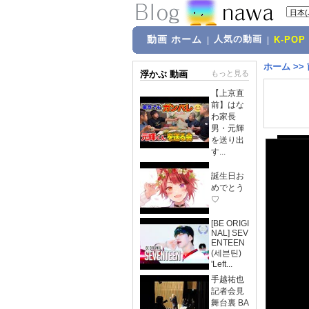
動画 ホーム
人気の動画
|
|
K-POP
ホーム
>>
浮かぶ 動画
もっと見る
【上京直
前】はな
わ家長
男・元輝
を送り出
す...
誕生日お
めでとう
♡
[BE ORIGI
NAL] SEV
ENTEEN
(세븐틴)
'Left...
手越祐也
記者会見
舞台裏 BA