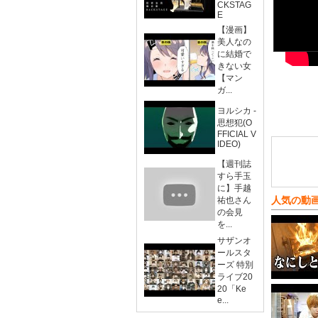
CKSTAG
E
【漫画】
美人なの
に結婚で
きない女
【マン
ガ...
ヨルシカ -
思想犯(O
FFICIAL V
IDEO)
【週刊誌
すら手玉
に】手越
人気の動
祐也さん
の会見
を...
サザンオ
ールスタ
ーズ 特別
ライブ20
20「Ke
e...