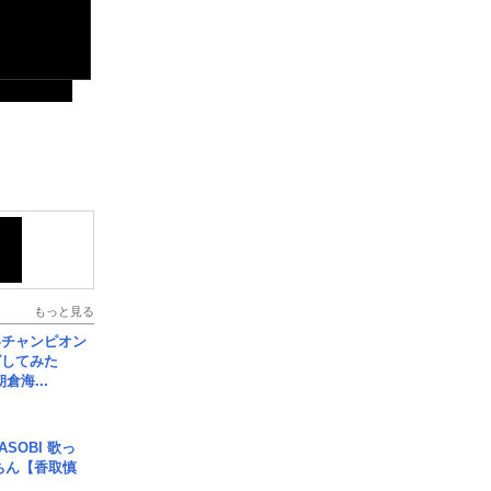
もっと見る
界チャンピオン
グしてみた
倉海...
SOBI 歌っ
ちん【香取慎