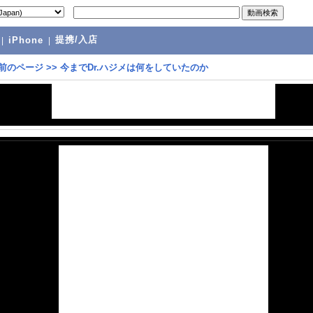
提携/入店
|
iPhone
|
前のページ
>>
今までDr.ハジメは何をしていたのか