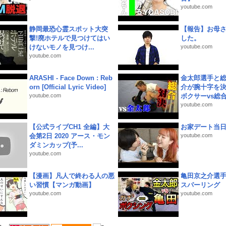
youtube.com
静岡最恐心霊スポット大突
【報告】お母
撃!廃ホテルで見つけてはい
した。
けないモノを見つけ...
youtube.com
youtube.com
ARASHI - Face Down : Reb
金太郎選手と総
orn [Official Lyric Video]
介が腕十字を決
youtube.com
ボクサーvs総合.
youtube.com
【公式ライブCH1 全編】大
お家デート当
会第2日 2020 アース・モン
youtube.com
ダミンカップ(予...
youtube.com
【漫画】凡人で終わる人の悪
亀田京之介選
い習慣【マンガ動画】
スパーリング
youtube.com
youtube.com